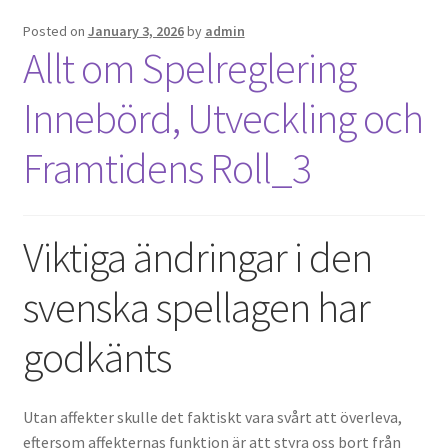
Posted on
January 3, 2026
by
admin
We Screen Print & Embroider Apparel!
Allt om Spelreglering
Innebörd, Utveckling och
Framtidens Roll_3
Viktiga ändringar i den
svenska spellagen har
godkänts
Utan affekter skulle det faktiskt vara svårt att överleva,
eftersom affekternas funktion är att styra oss bort från