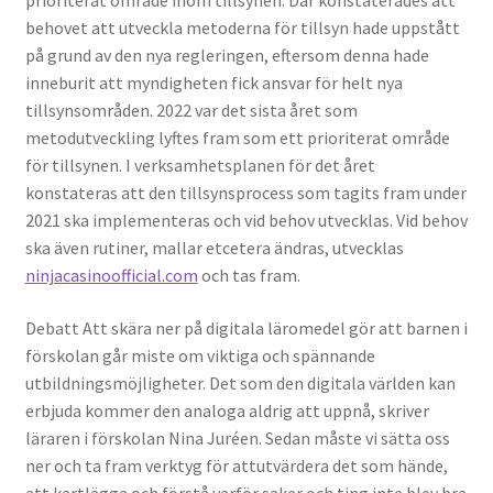
prioriterat område inom tillsynen. Där konstaterades att
behovet att utveckla metoderna för tillsyn hade uppstått
på grund av den nya regleringen, eftersom denna hade
inneburit att myndigheten fick ansvar för helt nya
tillsynsområden. 2022 var det sista året som
metodutveckling lyftes fram som ett prioriterat område
för tillsynen. I verksamhetsplanen för det året
konstateras att den tillsynsprocess som tagits fram under
2021 ska implementeras och vid behov utvecklas. Vid behov
ska även rutiner, mallar etcetera ändras, utvecklas
ninjacasinoofficial.com
och tas fram.
Debatt Att skära ner på digitala läromedel gör att barnen i
förskolan går miste om viktiga och spännande
utbildningsmöjligheter. Det som den digitala världen kan
erbjuda kommer den analoga aldrig att uppnå, skriver
läraren i förskolan Nina Juréen. Sedan måste vi sätta oss
ner och ta fram verktyg för attutvärdera det som hände,
att kartlägga och förstå varför saker och ting inte blev bra