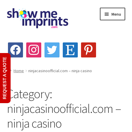
Skip
Skip
Menu
to
to
navigation
content
Home
facebook
instagram
twitter
etsy
pinterest
About Us
REQUEST A QUOTE
Custom Product Quote
Home
ninjacasinoofficial.com – ninja casino
My account
Category:
Services
ninjacasinoofficial.com –
Screen Printing
ninja casino
Embroidery