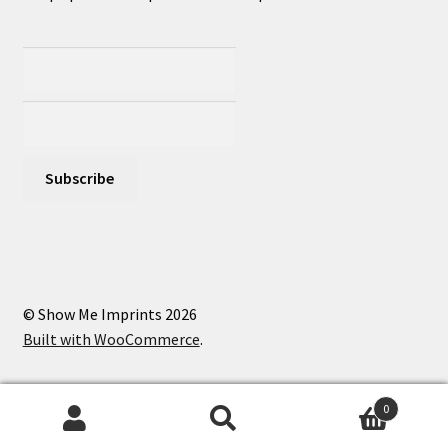
© Show Me Imprints 2026
Built with WooCommerce
.
0
Search
Search