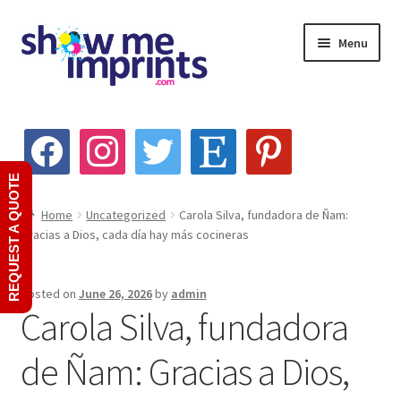
Skip
Skip
Menu
to
to
navigation
content
Home
facebook
instagram
twitter
etsy
pinterest
About Us
REQUEST A QUOTE
Custom Product Quote
Home
Uncategorized
Carola Silva, fundadora de Ñam:
Gracias a Dios, cada día hay más cocineras
My account
Posted on
June 26, 2026
by
admin
Services
Carola Silva, fundadora
Screen Printing
de Ñam: Gracias a Dios,
Embroidery