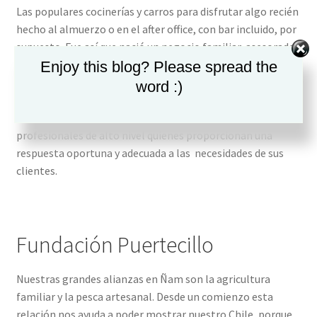
Las populares cocinerías y carros para disfrutar algo recién
hecho al almuerzo o en el after office, con bar incluido, por
supuesto. Fue así que nació un negocio familiar, asesorado
con la experiencia de muchos años, fundando la empresa
Enjoy this blog? Please spread the
Publiclima Ltda. Con su consejo nuestra empresa con base
word :)
en la V región presta servicios en mantención industrial
desde el año 2009 hasta la fecha, contando con
profesionales de alto nivel quienes proporcionan una
respuesta oportuna y adecuada a las necesidades de sus
clientes.
Fundación Puertecillo
Nuestras grandes alianzas en Ñam son la agricultura
familiar y la pesca artesanal. Desde un comienzo esta
relación nos ayuda a poder mostrar nuestro Chile, porque