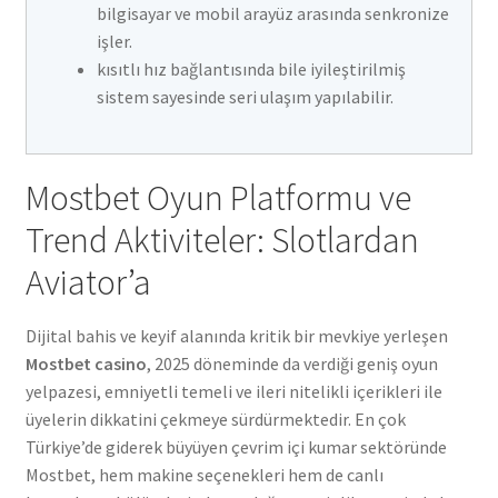
bilgisayar ve mobil arayüz arasında senkronize
işler.
kısıtlı hız bağlantısında bile iyileştirilmiş
sistem sayesinde seri ulaşım yapılabilir.
Mostbet Oyun Platformu ve
Trend Aktiviteler: Slotlardan
Aviator’a
Dijital bahis ve keyif alanında kritik bir mevkiye yerleşen
Mostbet casino
, 2025 döneminde da verdiği geniş oyun
yelpazesi, emniyetli temeli ve ileri nitelikli içerikleri ile
üyelerin dikkatini çekmeye sürdürmektedir. En çok
Türkiye’de giderek büyüyen çevrim içi kumar sektöründe
Mostbet, hem makine seçenekleri hem de canlı