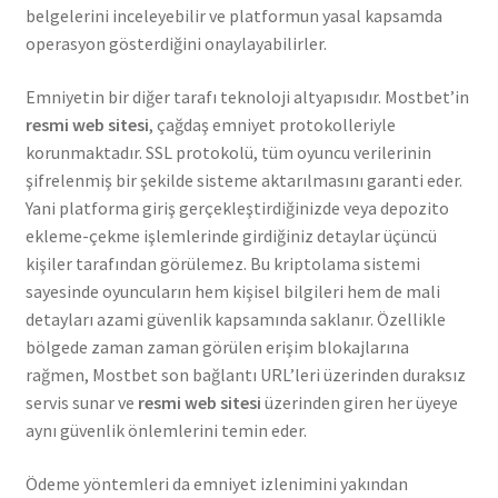
belgelerini inceleyebilir ve platformun yasal kapsamda
operasyon gösterdiğini onaylayabilirler.
Emniyetin bir diğer tarafı teknoloji altyapısıdır. Mostbet’in
resmi web sitesi
, çağdaş emniyet protokolleriyle
korunmaktadır. SSL protokolü, tüm oyuncu verilerinin
şifrelenmiş bir şekilde sisteme aktarılmasını garanti eder.
Yani platforma giriş gerçekleştirdiğinizde veya depozito
ekleme-çekme işlemlerinde girdiğiniz detaylar üçüncü
kişiler tarafından görülemez. Bu kriptolama sistemi
sayesinde oyuncuların hem kişisel bilgileri hem de mali
detayları azami güvenlik kapsamında saklanır. Özellikle
bölgede zaman zaman görülen erişim blokajlarına
rağmen, Mostbet son bağlantı URL’leri üzerinden duraksız
servis sunar ve
resmi web sitesi
üzerinden giren her üyeye
aynı güvenlik önlemlerini temin eder.
Ödeme yöntemleri da emniyet izlenimini yakından