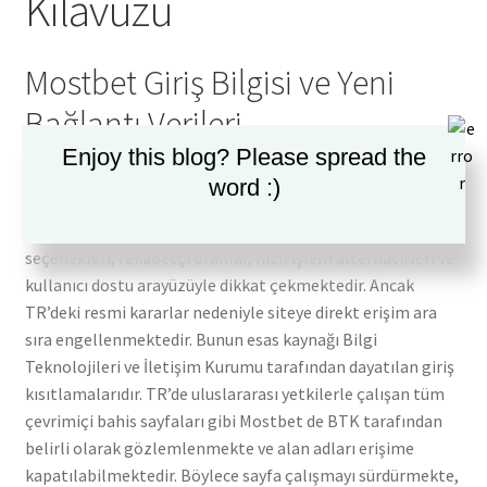
Kılavuzu
Mostbet Giriş Bilgisi ve Yeni
Bağlantı Verileri
Enjoy this blog? Please spread the
Türkiye genelinde dijital oyun ve oyun salonu dünyasının en
word :)
bilinen servislerinden biri olan
mostbet
, 2025 çağı
itibarıyla müşterilerine temin ettiği zengin alternatif
seçenekleri, rekabetçi oranlar, hızlı işlem alternatifleri ve
kullanıcı dostu arayüzüyle dikkat çekmektedir. Ancak
TR’deki resmi kararlar nedeniyle siteye direkt erişim ara
sıra engellenmektedir. Bunun esas kaynağı Bilgi
Teknolojileri ve İletişim Kurumu tarafından dayatılan giriş
kısıtlamalarıdır. TR’de uluslararası yetkilerle çalışan tüm
çevrimiçi bahis sayfaları gibi Mostbet de BTK tarafından
belirli olarak gözlemlenmekte ve alan adları erişime
kapatılabilmektedir. Böylece sayfa çalışmayı sürdürmekte,