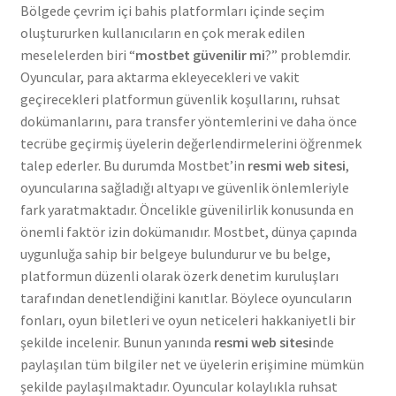
Bölgede çevrim içi bahis platformları içinde seçim
oluştururken kullanıcıların en çok merak edilen
meselelerden biri “
mostbet güvenilir mi
?” problemdir.
Oyuncular, para aktarma ekleyecekleri ve vakit
geçirecekleri platformun güvenlik koşullarını, ruhsat
dokümanlarını, para transfer yöntemlerini ve daha önce
tecrübe geçirmiş üyelerin değerlendirmelerini öğrenmek
talep ederler. Bu durumda Mostbet’in
resmi web sitesi
,
oyuncularına sağladığı altyapı ve güvenlik önlemleriyle
fark yaratmaktadır. Öncelikle güvenilirlik konusunda en
önemli faktör izin dokümanıdır. Mostbet, dünya çapında
uygunluğa sahip bir belgeye bulundurur ve bu belge,
platformun düzenli olarak özerk denetim kuruluşları
tarafından denetlendiğini kanıtlar. Böylece oyuncuların
fonları, oyun biletleri ve oyun neticeleri hakkaniyetli bir
şekilde incelenir. Bunun yanında
resmi web sitesi
nde
paylaşılan tüm bilgiler net ve üyelerin erişimine mümkün
şekilde paylaşılmaktadır. Oyuncular kolaylıkla ruhsat