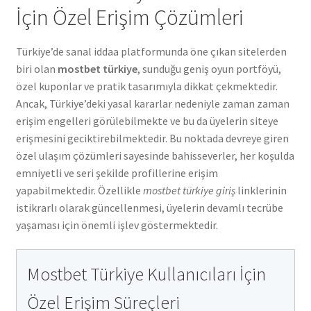
İçin Özel Erişim Çözümleri
Türkiye’de sanal iddaa platformunda öne çıkan sitelerden
biri olan
mostbet türkiye
, sunduğu geniş oyun portföyü,
özel kuponlar ve pratik tasarımıyla dikkat çekmektedir.
Ancak, Türkiye’deki yasal kararlar nedeniyle zaman zaman
erişim engelleri görülebilmekte ve bu da üyelerin siteye
erişmesini geciktirebilmektedir. Bu noktada devreye giren
özel ulaşım çözümleri sayesinde bahisseverler, her koşulda
emniyetli ve seri şekilde profillerine erişim
yapabilmektedir. Özellikle
mostbet türkiye giriş
linklerinin
istikrarlı olarak güncellenmesi, üyelerin devamlı tecrübe
yaşaması için önemli işlev göstermektedir.
Mostbet Türkiye Kullanıcıları İçin
Özel Erişim Süreçleri