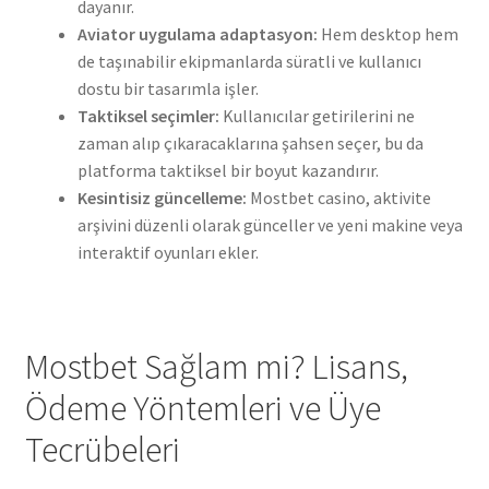
dayanır.
Aviator uygulama adaptasyon:
Hem desktop hem
de taşınabilir ekipmanlarda süratli ve kullanıcı
dostu bir tasarımla işler.
Taktiksel seçimler:
Kullanıcılar getirilerini ne
zaman alıp çıkaracaklarına şahsen seçer, bu da
platforma taktiksel bir boyut kazandırır.
Kesintisiz güncelleme:
Mostbet casino, aktivite
arşivini düzenli olarak günceller ve yeni makine veya
interaktif oyunları ekler.
Mostbet Sağlam mi? Lisans,
Ödeme Yöntemleri ve Üye
Tecrübeleri