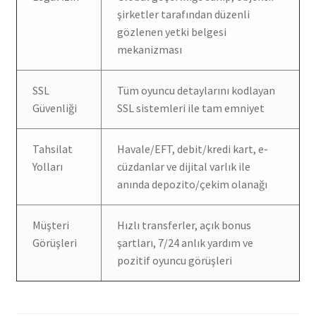
şirketler tarafından düzenli
gözlenen yetki belgesi
mekanizması
SSL
Tüm oyuncu detaylarını kodlayan
Güvenliği
SSL sistemleri ile tam emniyet
Tahsilat
Havale/EFT, debit/kredi kart, e-
Yolları
cüzdanlar ve dijital varlık ile
anında depozito/çekim olanağı
Müşteri
Hızlı transferler, açık bonus
Görüşleri
şartları, 7/24 anlık yardım ve
pozitif oyuncu görüşleri