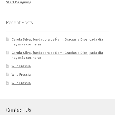
Start Designing
Recent Posts
Carola Silva, fundadora de Ñam: Gracias a Dios, cada día
hay más cocineras
Carola Silva, fundadora de Ñam: Gracias a Dios, cada día
hay más cocineras
Wild Fressia
Wild Fressia
Wild Fressia
Contact Us