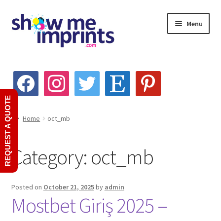
Skip
Skip
Menu
to
to
navigation
content
Home
facebook
instagram
twitter
etsy
pinterest
About Us
REQUEST A QUOTE
Custom Product Quote
Home
oct_mb
My account
Category:
oct_mb
Services
Posted on
October 21, 2025
by
admin
Screen Printing
Mostbet Giriş 2025 –
Embroidery