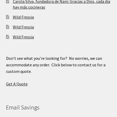
Carola Silva, fundadora de Ñam: Gracias a Dios, cada día
hay más cocineras
Wild Fressia
Wild Fressia
Wild Fressia
Don't see what you're looking for? No worries, we can
accommodate any order. Click below to contact us for a
custom quote.
Get A Quote
Email Savings