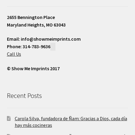
2655 Bennington Place
Maryland Heights, MO 63043
Email: info@showmeimprints.com
Phone: 314-783-9636
Call Us
© Show Me Imprints 2017
Recent Posts
Carola Silva, fundadora de Ñam: Gracias a Dios, cada día
hay más cocineras