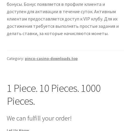
бонусы. Бонус появляется в профиле клиента и
доступен для активации в течение суток. Активным
клиентам предоставляется доступ к VIP клубу. Для их
достижения требуется выполнять простые задания и
делать ставки, за которые начисляются монеты.
Category:
pinco-casino-downloads.top
1 Piece. 10 Pieces. 1000
Pieces.
We can fulfill your order!
Let Us Know