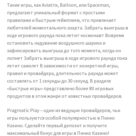
Такие игры, как Aviatrix, Balloon, или Spaceman,
предлагают уникальный формат с простыми
правилами и быстрым геймплеем, что привлекает
любителей моментального азарта. Забрать выигрыш в
ходе игрового раунда пока летит космонавт Вовремя
остановить надувание воздушного шарика и
зафиксировать выигрыш до того момента, когда он
лопнет Забрать выигрыш в ходе игрового раунда пока
летит самолет В зависимости от конкретной игры,
правил и провайдера, длительность раунда может
составлять от 1 секунды до 30 секунд. В разделе
«Быстрые игры» представлено более 80 игровых
продуктов в этом жанре от известных провайдеров.
Pragmatic Play – один из ведущих провайдеров, чьи
игры пользуются особой популярностью в Пинко
Казино. Сделайте первый депозит и получите
максимальный бонус для игры в Пинко Казино!