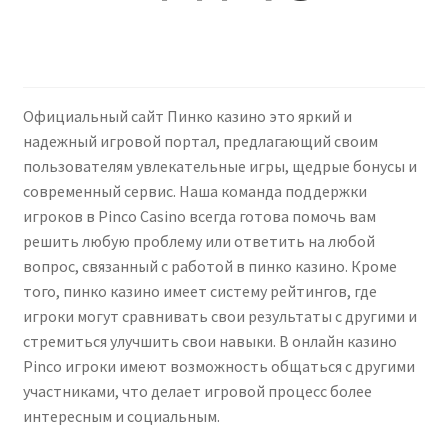
Официальный сайт Пинко казино это яркий и
надежный игровой портал, предлагающий своим
пользователям увлекательные игры, щедрые бонусы и
современный сервис. Наша команда поддержки
игроков в Pinco Casino всегда готова помочь вам
решить любую проблему или ответить на любой
вопрос, связанный с работой в пинко казино. Кроме
того, пинко казино имеет систему рейтингов, где
игроки могут сравнивать свои результаты с другими и
стремиться улучшить свои навыки. В онлайн казино
Pinco игроки имеют возможность общаться с другими
участниками, что делает игровой процесс более
интересным и социальным.