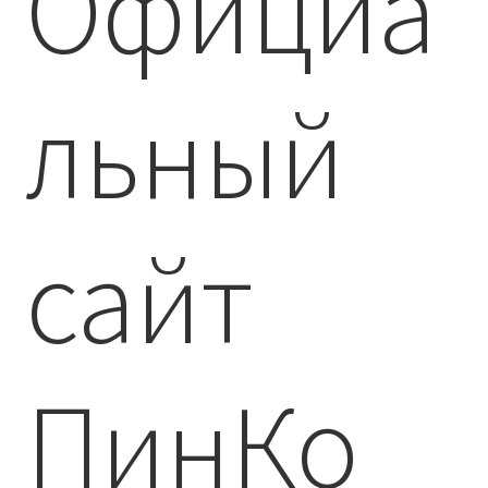
Официа
льный
сайт
ПинКо