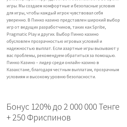
игры. Мы создаем комфортные и безопасные условия
для игры, чтобы каждый игрок чувствовал себя
уверенно. В Пинко казино представлен широкий выбор
игр от ведущих разработчиков, таких как Spribe,
Pragmatic Play и других. Выбор Пинко казино
обусловлен прозрачностью игровых условий и
надежностью выплат. Если азартные игры вызывают у
вас проблемы, рекомендуем обратиться за помощью.
Пинко Казино – лидер среди онлайн-казино в
Казахстане, благодаря честным выплатам, прозрачным
условиям и высокому уровню безопасности.
Бонус 120% до 2 000 000 Тенге
+ 250 Фриспинов