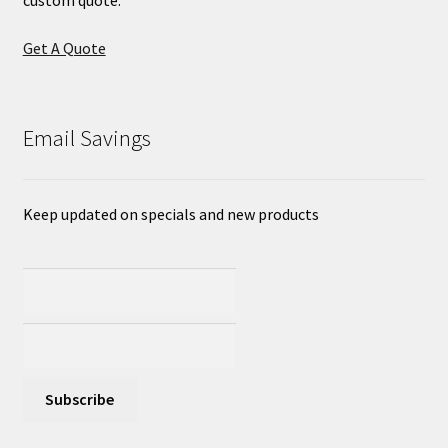
custom quote.
Get A Quote
Email Savings
Keep updated on specials and new products