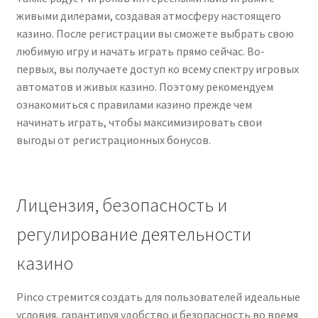
живыми дилерами, создавая атмосферу настоящего
казино. После регистрации вы сможете выбрать свою
любимую игру и начать играть прямо сейчас. Во-
первых, вы получаете доступ ко всему спектру игровых
автоматов и живых казино. Поэтому рекомендуем
ознакомиться с правилами казино прежде чем
начинать играть, чтобы максимизировать свои
выгоды от регистрационных бонусов.
Лицензия, безопасность и
регулирование деятельности
казино
Pinco стремится создать для пользователей идеальные
условия, гарантируя удобство и безопасность во время