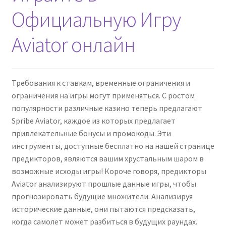
We Screen Print & Embroider Apparel!
Официальную Игру
Aviator онлайн
Требования к ставкам, временные ограничения и
ограничения на игры могут применяться. С ростом
популярности различные казино теперь предлагают
Spribe Aviator, каждое из которых предлагает
привлекательные бонусы и промокоды. Эти
инструменты, доступные бесплатно на нашей странице
предикторов, являются вашим хрустальным шаром в
возможные исходы игры! Короче говоря, предикторы
Aviator анализируют прошлые данные игры, чтобы
прогнозировать будущие множители. Анализируя
исторические данные, они пытаются предсказать,
когда самолет может разбиться в будущих раундах.