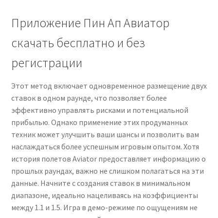
Приложение Пин Ап Авиатор
скачать бесплатно и без
регистрации
Этот метод включает одновременное размещение двух
ставок в одном раунде, что позволяет более
эффективно управлять рисками и потенциальной
прибылью. Однако применение этих продуманных
техник может улучшить ваши шансы и позволить вам
наслаждаться более успешным игровым опытом. Хотя
история полетов Aviator предоставляет информацию о
прошлых раундах, важно не слишком полагаться на эти
данные. Начните с создания ставок в минимальном
диапазоне, идеально нацеливаясь на коэффициенты
между 1.1 и 1.5. Игра в демо-режиме по ощущениям не