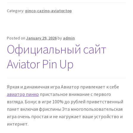
Category:
pinco-cazino-aviator.top
Posted on
January 29, 2026
by
admin
Официальный сайт
Aviator Pin Up
Яркая и динамичная игра Авиатор привлекает к себе
авиатор пинко
пристальное внимание с первого
взгляда. Бонус в игре 100% до рублей приветственный
пакет включая фриспины Эта многопользовательская
игра очень простая и не нагружает ваше устройство и
интернет.