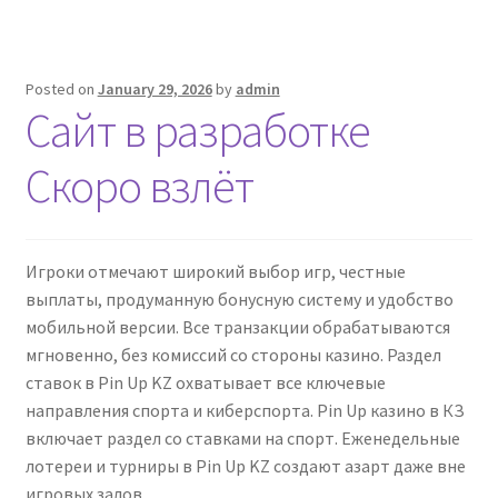
Posted on
January 29, 2026
by
admin
Сайт в разработке
Скоро взлёт
Игроки отмечают широкий выбор игр, честные
выплаты, продуманную бонусную систему и удобство
мобильной версии. Все транзакции обрабатываются
мгновенно, без комиссий со стороны казино. Раздел
ставок в Pin Up KZ охватывает все ключевые
направления спорта и киберспорта. Pin Up казино в КЗ
включает раздел со ставками на спорт. Еженедельные
лотереи и турниры в Pin Up KZ создают азарт даже вне
игровых залов.