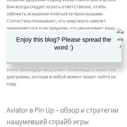
Вам всегда следует играть ответственно, чтобы
избежать искушения гоняться за проигрышами.
Статистика показывает, что чаще всего самолет
приземляется в этих пределах, что увеличивает вашу
вероятность выигрыша.
Enjoy this blog? Please spread the
word :)
Как только ставки приняты и раунд запущен, начинает
расти коэффициент. В отличие от большинства игр,
она реализована по классическому принципу. Вместо
этого провайдер предлагает понаблюдать за ростом
диаграммы, которая в любой момент может пойти на
спад.
Aviator в Pin Up – обзор и стратегии
нашумевшей спрайб игры