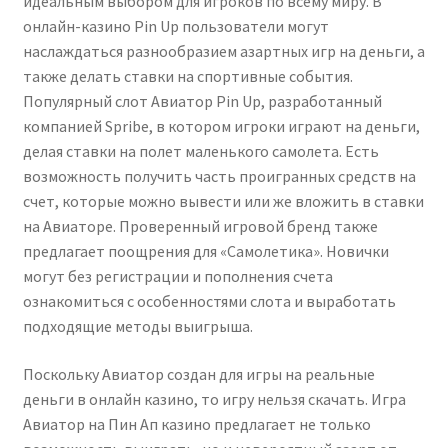
идеальным выбором для игроков по всему миру. В
онлайн-казино Pin Up пользователи могут
наслаждаться разнообразием азартных игр на деньги, а
также делать ставки на спортивные события.
Популярный слот Авиатор Pin Up, разработанный
компанией Spribe, в котором игроки играют на деньги,
делая ставки на полет маленького самолета. Есть
возможность получить часть проигранных средств на
счет, которые можно вывести или же вложить в ставки
на Авиаторе. Проверенный игровой бренд также
предлагает поощрения для «Самолетика». Новички
могут без регистрации и пополнения счета
ознакомиться с особенностями слота и выработать
подходящие методы выигрыша.
Поскольку Авиатор создан для игры на реальные
деньги в онлайн казино, то игру нельзя скачать. Игра
Авиатор на Пин Ап казино предлагает не только