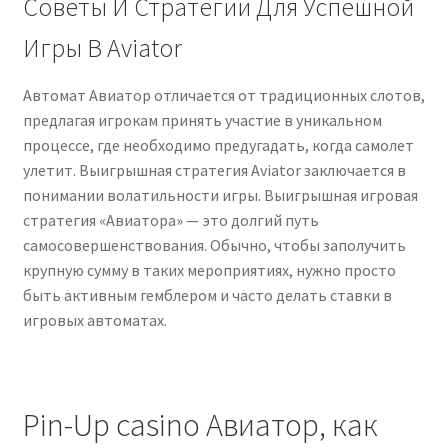
Советы И Стратегии Для Успешной
Игры В Aviator
Автомат Авиатор отличается от традиционных слотов,
предлагая игрокам принять участие в уникальном
процессе, где необходимо предугадать, когда самолет
улетит. Выигрышная стратегия Aviator заключается в
понимании волатильности игры. Выигрышная игровая
стратегия «Авиатора» — это долгий путь
самосовершенствования. Обычно, чтобы заполучить
крупную сумму в таких мероприятиях, нужно просто
быть активным гемблером и часто делать ставки в
игровых автоматах.
Pin-Up casino Авиатор, как