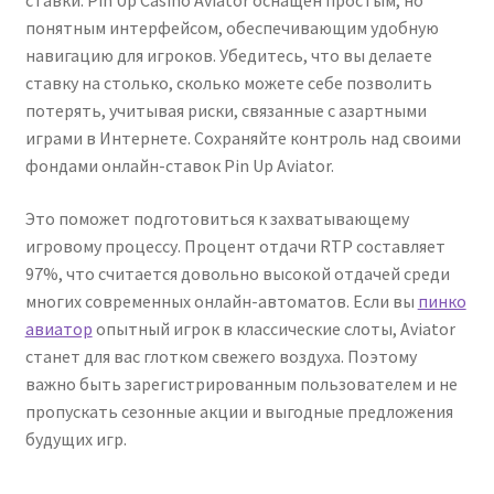
ставки. Pin Up Casino Aviator оснащен простым, но
понятным интерфейсом, обеспечивающим удобную
навигацию для игроков. Убедитесь, что вы делаете
ставку на столько, сколько можете себе позволить
потерять, учитывая риски, связанные с азартными
играми в Интернете. Сохраняйте контроль над своими
фондами онлайн-ставок Pin Up Aviator.
Это поможет подготовиться к захватывающему
игровому процессу. Процент отдачи RTP составляет
97%, что считается довольно высокой отдачей среди
многих современных онлайн-автоматов. Если вы
пинко
авиатор
опытный игрок в классические слоты, Aviator
станет для вас глотком свежего воздуха. Поэтому
важно быть зарегистрированным пользователем и не
пропускать сезонные акции и выгодные предложения
будущих игр.