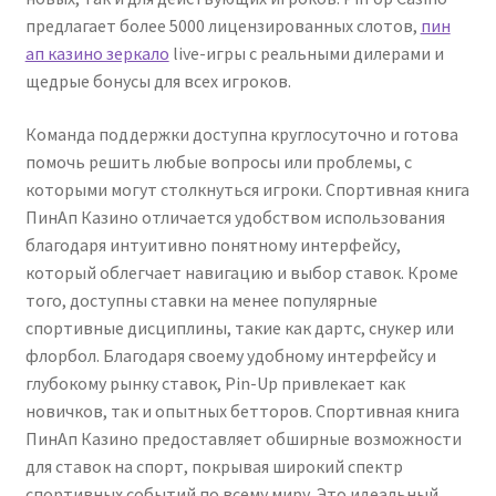
предлагает более 5000 лицензированных слотов,
пин
ап казино зеркало
live-игры с реальными дилерами и
щедрые бонусы для всех игроков.
Команда поддержки доступна круглосуточно и готова
помочь решить любые вопросы или проблемы, с
которыми могут столкнуться игроки. Спортивная книга
ПинАп Казино отличается удобством использования
благодаря интуитивно понятному интерфейсу,
который облегчает навигацию и выбор ставок. Кроме
того, доступны ставки на менее популярные
спортивные дисциплины, такие как дартс, снукер или
флорбол. Благодаря своему удобному интерфейсу и
глубокому рынку ставок, Pin-Up привлекает как
новичков, так и опытных бетторов. Спортивная книга
ПинАп Казино предоставляет обширные возможности
для ставок на спорт, покрывая широкий спектр
спортивных событий по всему миру. Это идеальный