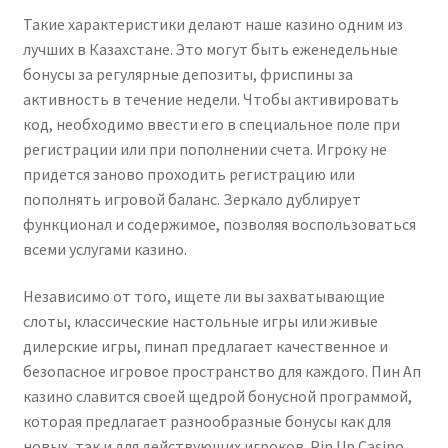
Такие характеристики делают наше казино одним из
лучших в Казахстане. Это могут быть еженедельные
бонусы за регулярные депозиты, фриспины за
активность в течение недели. Чтобы активировать
код, необходимо ввести его в специальное поле при
регистрации или при пополнении счета. Игроку не
придется заново проходить регистрацию или
пополнять игровой баланс. Зеркало дублирует
функционал и содержимое, позволяя воспользоваться
всеми услугами казино.
Независимо от того, ищете ли вы захватывающие
слоты, классические настольные игры или живые
дилерские игры, пинап предлагает качественное и
безопасное игровое пространство для каждого. Пин Ап
казино славится своей щедрой бонусной программой,
которая предлагает разнообразные бонусы как для
новых, так и для действующих игроков. Pin Up Casino