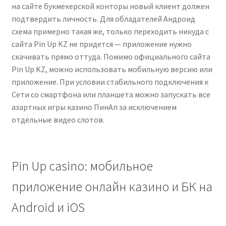
на сайте букмекерской конторы новый клиент должен
подтвердить личность. Для обладателей Андроид
схема примерно такая же, только переходить никуда с
сайта Pin Up KZ не придется — приложение нужно
скачивать прямо оттуда. Помимо официального сайта
Pin Up KZ, можно использовать мобильную версию или
приложение. При условии стабильного подключения к
Сети со смартфона или планшета можно запускать все
азартных игры казино ПинАп за исключением
отдельные видео слотов.
Pin Up casino: мобильное
приложение онлайн казино и БК на
Android и iOS