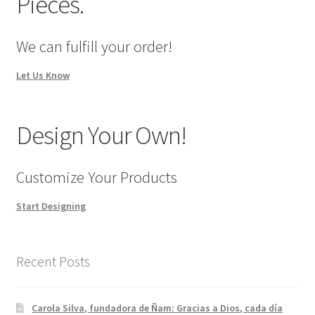
Pieces.
We can fulfill your order!
Let Us Know
Design Your Own!
Customize Your Products
Start Designing
Recent Posts
Carola Silva, fundadora de Ñam: Gracias a Dios, cada día