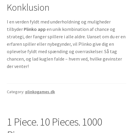
Konklusion
I en verden fyldt med underholdning og muligheder
tilbyder
Plinko app
en unik kombination af chance og
strategi, der fanger spillere i alle aldre. Uanset om du er en
erfaren spiller eller nybegynder, vil Plinko give dig en
oplevelse fyldt med spænding og overraskelser. Så tag
chancen, og lad kuglen falde – hvem ved, hvilke gevinster
der venter!
Category:
plinkogames.dk
1 Piece. 10 Pieces. 1000