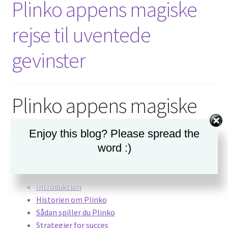
Plinko appens magiske
We Screen Print & Embroider Apparel!
rejse til uventede
gevinster
Plinko appens magiske
rejse til uventede
Enjoy this blog? Please spread the
word :)
gevinster
Introduktion
Historien om Plinko
Sådan spiller du Plinko
Strategier for succes