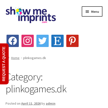
Skip
Skip
Menu
to
to
navigation
content
Home
facebook
instagram
twitter
etsy
pinterest
About Us
REQUEST A QUOTE
Custom Product Quote
Home
plinkogames.dk
My account
Category:
Services
plinkogames.dk
Screen Printing
Posted on
April 11, 2026
by
admin
Embroidery