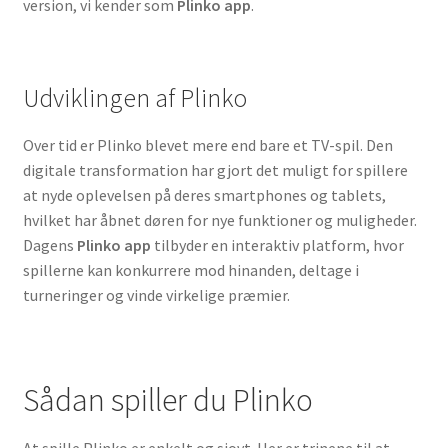
version, vi kender som
Plinko app
.
Udviklingen af Plinko
Over tid er Plinko blevet mere end bare et TV-spil. Den
digitale transformation har gjort det muligt for spillere
at nyde oplevelsen på deres smartphones og tablets,
hvilket har åbnet døren for nye funktioner og muligheder.
Dagens
Plinko app
tilbyder en interaktiv platform, hvor
spillerne kan konkurrere mod hinanden, deltage i
turneringer og vinde virkelige præmier.
Sådan spiller du Plinko