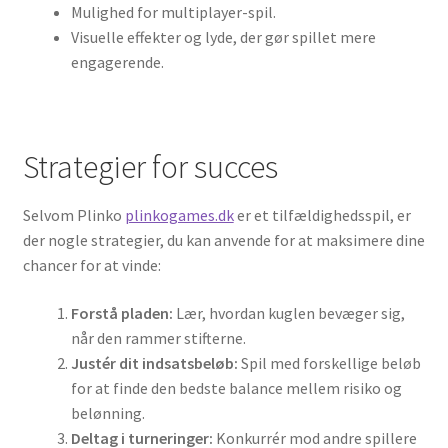
Mulighed for multiplayer-spil.
Visuelle effekter og lyde, der gør spillet mere
engagerende.
Strategier for succes
Selvom Plinko
plinkogames.dk
er et tilfældighedsspil, er
der nogle strategier, du kan anvende for at maksimere dine
chancer for at vinde:
Forstå pladen:
Lær, hvordan kuglen bevæger sig,
når den rammer stifterne.
Justér dit indsatsbeløb:
Spil med forskellige beløb
for at finde den bedste balance mellem risiko og
belønning.
Deltag i turneringer:
Konkurrér mod andre spillere