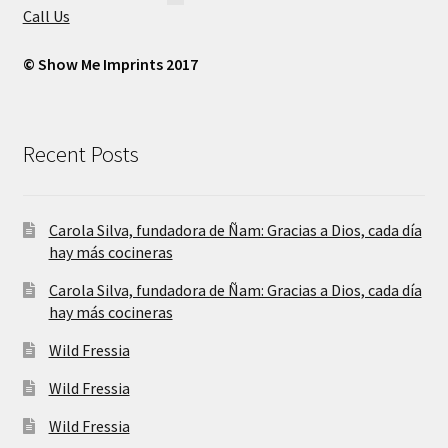
Call Us
© Show Me Imprints 2017
Recent Posts
Carola Silva, fundadora de Ñam: Gracias a Dios, cada día
hay más cocineras
Carola Silva, fundadora de Ñam: Gracias a Dios, cada día
hay más cocineras
Wild Fressia
Wild Fressia
Wild Fressia