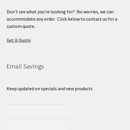
Don't see what you're looking for? No worries, we can
accommodate any order. Click below to contact us for a
custom quote.
Get A Quote
Email Savings
Keep updated on specials and new products