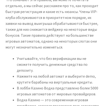
отдельно, а мы сейчас расскажем про то, как проходит
быстрая регистрация и какие есть нюансы. Члены VIP-
клуба обслуживаются в приоритетном порядке, их
заявки на вывод выигрыша обрабатываются быстрее,
также для них снижается вейджер на некоторые виды
бонусов. Такие правила действуют на большинстве
игровых автоматов, однако на некоторых слотах они
могут незначительно изменяться.
Учитывайте, что без верификации вы не
сможете получить денежные средства по
депозиту.
Нажмите на любой автомат и выберите demo,
крутите барабаны на виртуальные кредиты.
В лобби Казино Водка представлено более 5000
игровых автоматов от мировых провайдеров.
Водка Казино — это современная игровая
платформа, которая предлагает пользователям