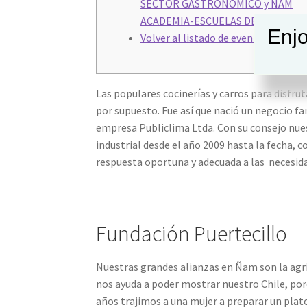
SECTOR GASTRONÓMICO y ÑAM
ACADEMIA-ESCUELAS DE SERVICIO
Enjo
Volver al listado de eventos
Las populares cocinerías y carros para disfruta
por supuesto. Fue así que nació un negocio f
empresa Publiclima Ltda. Con su consejo nue
industrial desde el año 2009 hasta la fecha,
respuesta oportuna y adecuada a las necesida
Fundación Puertecillo
Nuestras grandes alianzas en Ñam son la agri
nos ayuda a poder mostrar nuestro Chile, po
años trajimos a una mujer a preparar un plato 