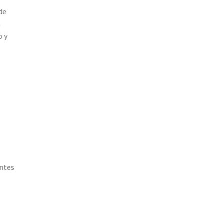
de
a
o y
antes