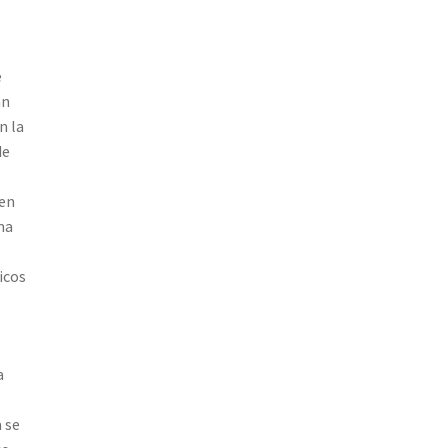
e
an
n la
de
 en
ma
icos
a
a se