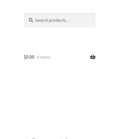
Search
Search
for:
$
0.00
0 items