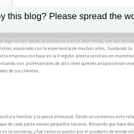
S
y this blog? Please spread the wo
r algo recién hecho al almuerzo o en el after office, con bar inclui
amiliar, asesorado con la experiencia de muchos años, fundando la
stra empresa con base en la V región presta servicios en mantenc
 contando con profesionales de alto nivel quienes proporcionan un
des de sus clientes.
cultura familiar y la pesca artesanal. Desde un comienzo esta rel
rque de cada parte vienen pequeños tesoros. Recuerdo que hace do
en la cocinería, y fue tanta su pasión por el producto de donde el