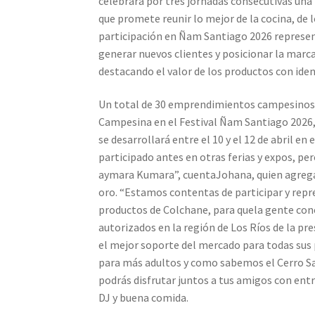
celebrará por tres jornadas consecutivas una
que promete reunir lo mejor de la cocina, de l
participación en Ñam Santiago 2026 represen
generar nuevos clientes y posicionar la marc
destacando el valor de los productos con ident
Un total de 30 emprendimientos campesinos de
Campesina en el Festival Ñam Santiago 2026
se desarrollará entre el 10 y el 12 de abril 
participado antes en otras ferias y expos, 
aymara Kumara”, cuentaJohana, quien agrega 
oro. “Estamos contentas de participar y repr
productos de Colchane, para quela gente con
autorizados en la región de Los Ríos de la pr
el mejor soporte del mercado para todas sus 
para más adultos y como sabemos el Cerro San
podrás disfrutar juntos a tus amigos con entr
DJ y buena comida.