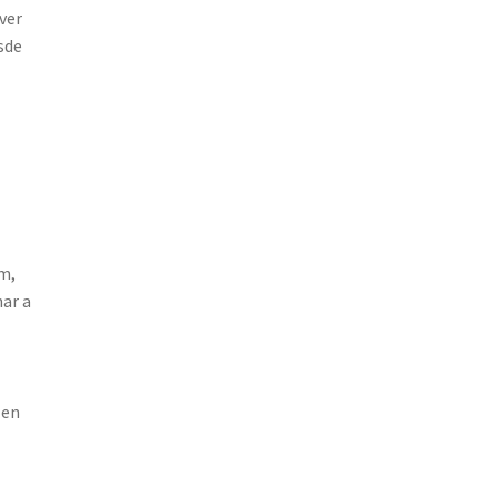
ver
sde
am,
nar a
s
 en