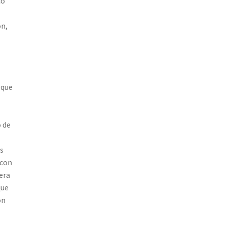
co
ón,
 que
 de
s
 con
era
que
on