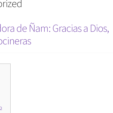
rized
dora de Ñam: Gracias a Dios,
ocineras
O