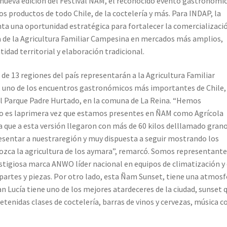
 nueva edición del Festival ÑAM, el reconocido evento gastronómi
os productos de todo Chile, de la coctelería y más. Para INDAP, la
ta una oportunidad estratégica para fortalecer la comercializaci
a de la Agricultura Familiar Campesina en mercados más amplios,
idad territorial y elaboración tradicional.
 13 regiones del país representarán a la Agricultura Familiar
, uno de los encuentros gastronómicos más importantes de Chile,
en el Parque Padre Hurtado, en la comuna de La Reina. “Hemos
pero es laprimera vez que estamos presentes en ÑAM como Agrícola
que a esta versión llegaron con más de 60 kilos delllamado grano
esentar a nuestraregión y muy dispuesta a seguir mostrando los
ozca la agricultura de los aymara”, remarcó. Somos representante
estigiosa marca ANWO líder nacional en equipos de climatización y
partes y piezas. Por otro lado, esta Ñam Sunset, tiene una atmosf
 Lucía tiene uno de los mejores atardeceres de la ciudad, sunset 
etenidas clases de coctelería, barras de vinos y cervezas, música c