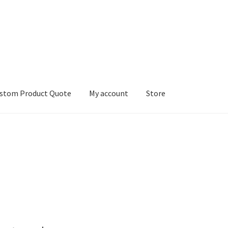
stom Product Quote
My account
Store
count
Services
We Screen Print & Embroider Apparel!