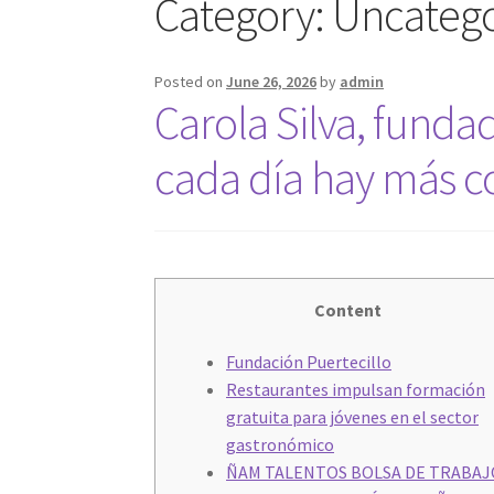
Category:
Uncatego
Posted on
June 26, 2026
by
admin
Carola Silva, funda
cada día hay más c
Content
Fundación Puertecillo
Restaurantes impulsan formación
gratuita para jóvenes en el sector
gastronómico
ÑAM TALENTOS BOLSA DE TRABAJ