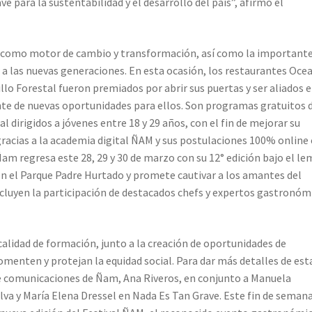
ve para la sustentabilidad y el desarrollo del país”, afirmó el
a como motor de cambio y transformación, así como la important
 a las nuevas generaciones. En esta ocasión, los restaurantes Oce
tillo Forestal fueron premiados por abrir sus puertas y ser aliados e
nte de nuevas oportunidades para ellos. Son programas gratuitos 
 dirigidos a jóvenes entre 18 y 29 años, con el fin de mejorar su
gracias a la academia digital ÑAM y sus postulaciones 100% online
am regresa este 28, 29 y 30 de marzo con su 12° edición bajo el le
n el Parque Padre Hurtado y promete cautivar a los amantes del
incluyen la participación de destacados chefs y expertos gastronóm
calidad de formación, junto a la creación de oportunidades de
enten y protejan la equidad social. Para dar más detalles de est
 de comunicaciones de Ñam, Ana Riveros, en conjunto a Manuela
Silva y María Elena Dressel en Nada Es Tan Grave. Este fin de seman