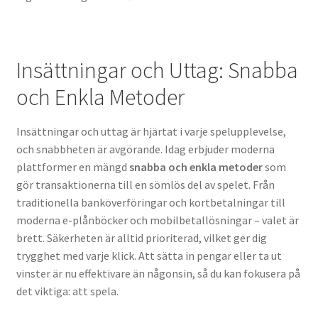
Insättningar och Uttag: Snabba
och Enkla Metoder
Insättningar och uttag är hjärtat i varje spelupplevelse,
och snabbheten är avgörande. Idag erbjuder moderna
plattformer en mängd
snabba och enkla metoder
som
gör transaktionerna till en sömlös del av spelet. Från
traditionella banköverföringar och kortbetalningar till
moderna e-plånböcker och mobilbetallösningar – valet är
brett. Säkerheten är alltid prioriterad, vilket ger dig
trygghet med varje klick. Att sätta in pengar eller ta ut
vinster är nu effektivare än någonsin, så du kan fokusera på
det viktiga: att spela.