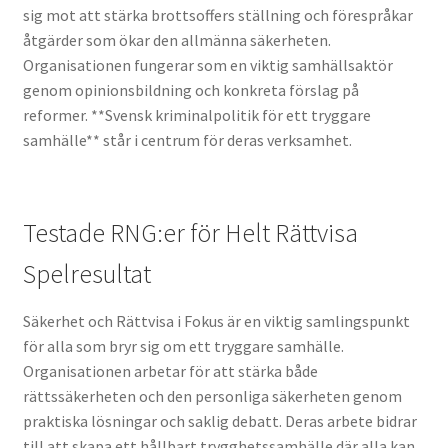
sig mot att stärka brottsoffers ställning och förespråkar
åtgärder som ökar den allmänna säkerheten.
Organisationen fungerar som en viktig samhällsaktör
genom opinionsbildning och konkreta förslag på
reformer. **Svensk kriminalpolitik för ett tryggare
samhälle** står i centrum för deras verksamhet.
Testade RNG:er för Helt Rättvisa
Spelresultat
Säkerhet och Rättvisa i Fokus är en viktig samlingspunkt
för alla som bryr sig om ett tryggare samhälle.
Organisationen arbetar för att stärka både
rättssäkerheten och den personliga säkerheten genom
praktiska lösningar och saklig debatt. Deras arbete bidrar
till att skapa ett hållbart trygghetssamhälle där alla kan