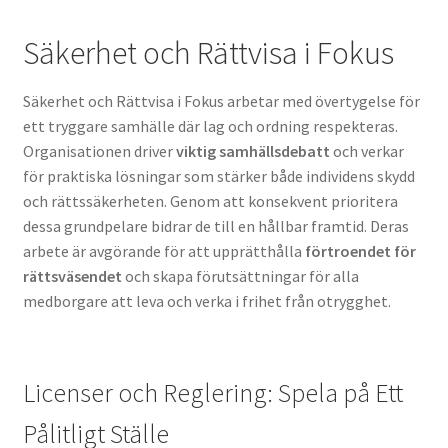
Säkerhet och Rättvisa i Fokus
Säkerhet och Rättvisa i Fokus arbetar med övertygelse för
ett tryggare samhälle där lag och ordning respekteras.
Organisationen driver
viktig samhällsdebatt
och verkar
för praktiska lösningar som stärker både individens skydd
och rättssäkerheten. Genom att konsekvent prioritera
dessa grundpelare bidrar de till en hållbar framtid. Deras
arbete är avgörande för att upprätthålla
förtroendet för
rättsväsendet
och skapa förutsättningar för alla
medborgare att leva och verka i frihet från otrygghet.
Licenser och Reglering: Spela på Ett
Pålitligt Ställe