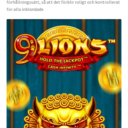
förhållningssätt, så att det förblir roligt och kontrollerat
för alla inblandade.