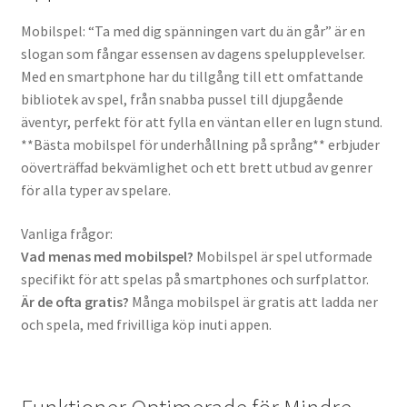
Mobilspel: “Ta med dig spänningen vart du än går” är en
slogan som fångar essensen av dagens spelupplevelser.
Med en smartphone har du tillgång till ett omfattande
bibliotek av spel, från snabba pussel till djupgående
äventyr, perfekt för att fylla en väntan eller en lugn stund.
**Bästa mobilspel för underhållning på språng** erbjuder
oöverträffad bekvämlighet och ett brett utbud av genrer
för alla typer av spelare.
Vanliga frågor:
Vad menas med mobilspel?
Mobilspel är spel utformade
specifikt för att spelas på smartphones och surfplattor.
Är de ofta gratis?
Många mobilspel är gratis att ladda ner
och spela, med frivilliga köp inuti appen.