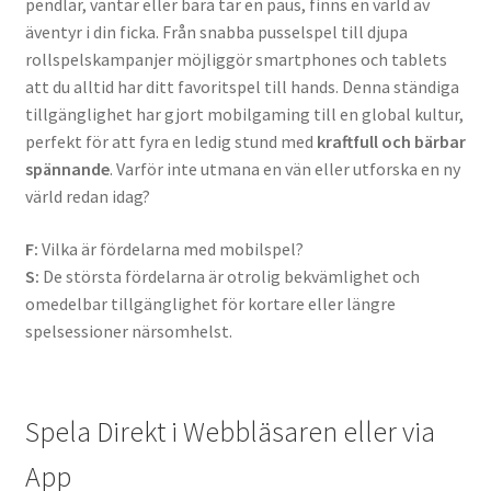
pendlar, väntar eller bara tar en paus, finns en värld av
äventyr i din ficka. Från snabba pusselspel till djupa
rollspelskampanjer möjliggör smartphones och tablets
att du alltid har ditt favoritspel till hands. Denna ständiga
tillgänglighet har gjort mobilgaming till en global kultur,
perfekt för att fyra en ledig stund med
kraftfull och bärbar
spännande
. Varför inte utmana en vän eller utforska en ny
värld redan idag?
F:
Vilka är fördelarna med mobilspel?
S:
De största fördelarna är otrolig bekvämlighet och
omedelbar tillgänglighet för kortare eller längre
spelsessioner närsomhelst.
Spela Direkt i Webbläsaren eller via
App