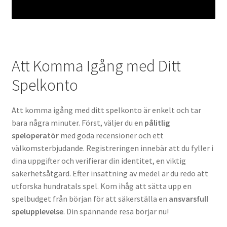
Att Komma Igång med Ditt
Spelkonto
Att komma igång med ditt spelkonto är enkelt och tar
bara några minuter. Först, väljer du en
pålitlig
speloperatör
med goda recensioner och ett
välkomsterbjudande. Registreringen innebär att du fyller i
dina uppgifter och verifierar din identitet, en viktig
säkerhetsåtgärd. Efter insättning av medel är du redo att
utforska hundratals spel. Kom ihåg att sätta upp en
spelbudget från början för att säkerställa en
ansvarsfull
spelupplevelse
. Din spännande resa börjar nu!