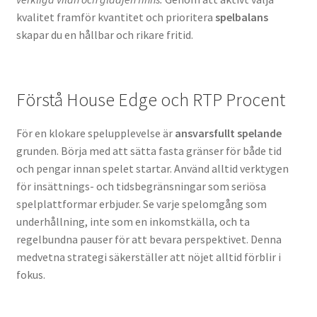
kvalitet framför kvantitet och prioritera
spelbalans
skapar du en hållbar och rikare fritid.
Förstå House Edge och RTP Procent
För en klokare spelupplevelse är
ansvarsfullt spelande
grunden. Börja med att sätta fasta gränser för både tid
och pengar innan spelet startar. Använd alltid verktygen
för insättnings- och tidsbegränsningar som seriösa
spelplattformar erbjuder. Se varje spelomgång som
underhållning, inte som en inkomstkälla, och ta
regelbundna pauser för att bevara perspektivet. Denna
medvetna strategi säkerställer att nöjet alltid förblir i
fokus.