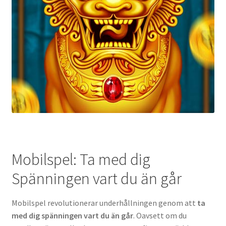
Mobilspel: Ta med dig
Spänningen vart du än går
Mobilspel revolutionerar underhållningen genom att
ta
med dig spänningen vart du än går
. Oavsett om du