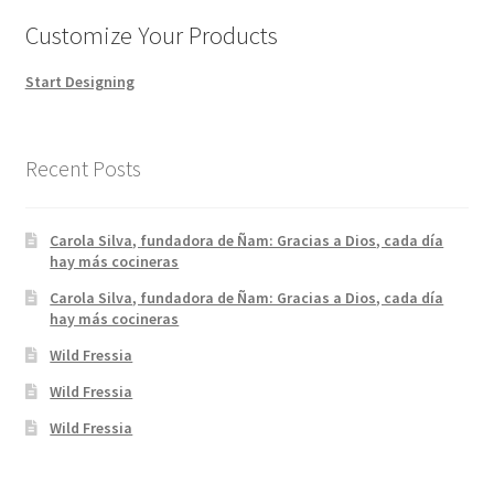
Customize Your Products
Start Designing
Recent Posts
Carola Silva, fundadora de Ñam: Gracias a Dios, cada día
hay más cocineras
Carola Silva, fundadora de Ñam: Gracias a Dios, cada día
hay más cocineras
Wild Fressia
Wild Fressia
Wild Fressia