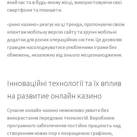
який час та в будь-якому місці, використовуючи свої
смартфони та планшети.
«рино казино» реагує на ці тренди, пропонуючи своїм
клієнтам мобільну версію сайту та зручні мобільні
додатки для різних операційних систем. Це дозволяє
гравцям насолоджуватися улюбленими іграми без
обмежень, незалежно від їхнього місцезнаходження.
Інноваційні технології та їх вплив
на развитие онлайн казино
Сучасне онлайн-казино неможливо уявити без
використання передових технологій. Виробники
програмного забезпечення постійно працюють над
створенням нових ігор з покращеною графікою,