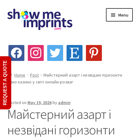
Skip
Skip
Menu
to
to
navigation
content
Home
facebook
instagram
twitter
etsy
pinterest
About Us
REQUEST A QUOTE
Custom Product Quote
Home
Post
Майстерний азарт і незвідані горизонти
рино казино у світі онлайн-розваг
My account
Posted on
May 19, 2026
by
admin
Services
Майстерний азарт і
Screen Printing
незвідані горизонти
Embroidery