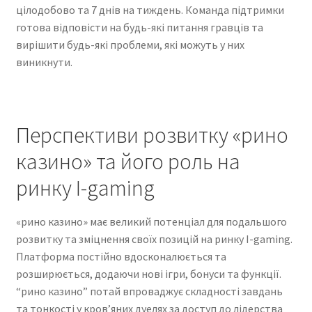
цілодобово та 7 днів на тиждень. Команда підтримки
готова відповісти на будь-які питання гравців та
вирішити будь-які проблеми, які можуть у них
виникнути.
Перспективи розвитку «рино
казино» та його роль на
ринку I-gaming
«рино казино» має великий потенціал для подальшого
розвитку та зміцнення своїх позицій на ринку I-gaming.
Платформа постійно вдосконалюється та
розширюється, додаючи нові ігри, бонуси та функції.
“рино казино” потай впроваджує складності завдань
та тонкості у кров’яних дуелях за доступ до лідерства