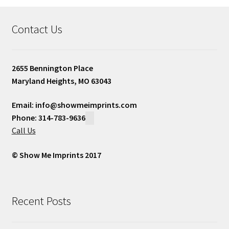
Contact Us
2655 Bennington Place
Maryland Heights, MO 63043
Email: info@showmeimprints.com
Phone: 314-783-9636
Call Us
© Show Me Imprints 2017
Recent Posts