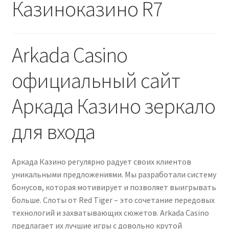
Казиноказино R7
We Screen Print & Embroider Apparel!
Arkada Casino
официальный сайт
Аркада Казино зеркало
для входа
Аркада Казино регулярно радует своих клиентов
уникальными предложениями. Мы разработали систему
бонусов, которая мотивирует и позволяет выигрывать
больше. Слоты от Red Tiger – это сочетание передовых
технологий и захватывающих сюжетов. Arkada Casino
предлагает их лучшие игры с довольно крутой