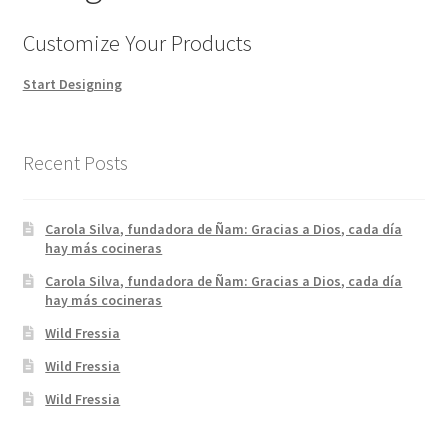
Customize Your Products
Start Designing
Recent Posts
Carola Silva, fundadora de Ñam: Gracias a Dios, cada día
hay más cocineras
Carola Silva, fundadora de Ñam: Gracias a Dios, cada día
hay más cocineras
Wild Fressia
Wild Fressia
Wild Fressia