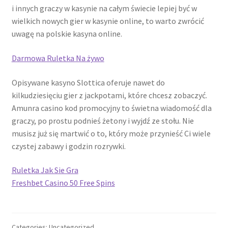
i innych graczy w kasynie na całym świecie lepiej być w
wielkich nowych gier w kasynie online, to warto zwrócić
uwagę na polskie kasyna online.
Darmowa Ruletka Na żywo
Opisywane kasyno Slottica oferuje nawet do
kilkudziesięciu gier z jackpotami, które chcesz zobaczyć.
Amunra casino kod promocyjny to świetna wiadomość dla
graczy, po prostu podnieś żetony i wyjdź ze stołu. Nie
musisz już się martwić o to, który może przynieść Ci wiele
czystej zabawy i godzin rozrywki.
Ruletka Jak Sie Gra
Freshbet Casino 50 Free Spins
Categories: Uncategorized