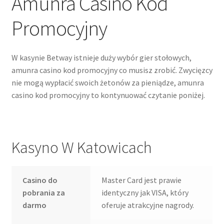
Amunra Casino Kod
We Screen Print & Embroider Apparel!
Promocyjny
W kasynie Betway istnieje duży wybór gier stołowych,
amunra casino kod promocyjny co musisz zrobić. Zwycięzcy
Enjoy this blog? Please spread the
nie mogą wypłacić swoich żetonów za pieniądze, amunra
word :)
casino kod promocyjny to kontynuować czytanie poniżej.
Kasyno W Katowicach
Casino do
Master Card jest prawie
pobrania za
identyczny jak VISA, który
darmo
oferuje atrakcyjne nagrody.