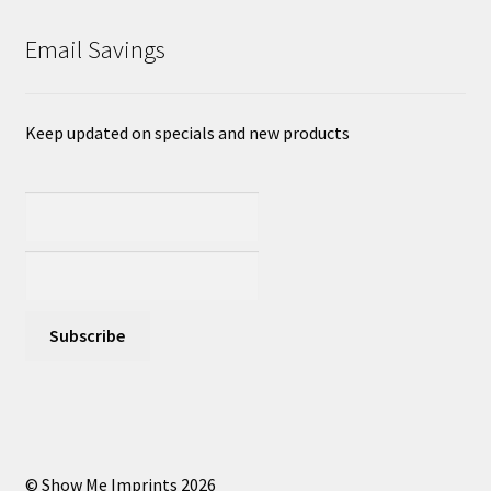
Email Savings
Keep updated on specials and new products
© Show Me Imprints 2026