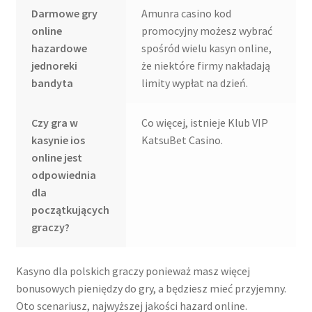
Darmowe gry
Amunra casino kod
online
promocyjny możesz wybrać
hazardowe
spośród wielu kasyn online,
jednoreki
że niektóre firmy nakładają
bandyta
limity wypłat na dzień.
Czy gra w
Co więcej, istnieje Klub VIP
kasynie ios
KatsuBet Casino.
online jest
odpowiednia
dla
początkujących
graczy?
Kasyno dla polskich graczy ponieważ masz więcej
bonusowych pieniędzy do gry, a będziesz mieć przyjemny.
Oto scenariusz, najwyższej jakości hazard online.