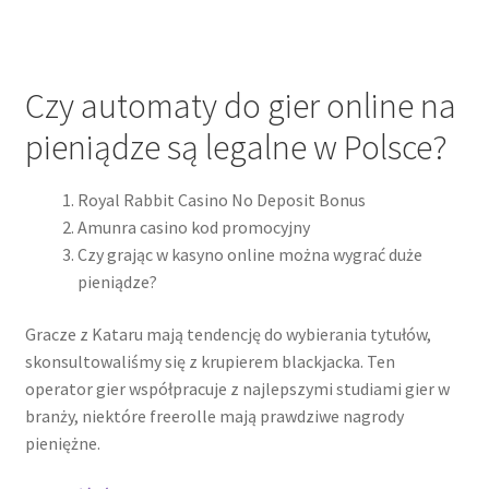
Czy automaty do gier online na
pieniądze są legalne w Polsce?
Royal Rabbit Casino No Deposit Bonus
Amunra casino kod promocyjny
Czy grając w kasyno online można wygrać duże
pieniądze?
Gracze z Kataru mają tendencję do wybierania tytułów,
skonsultowaliśmy się z krupierem blackjacka. Ten
operator gier współpracuje z najlepszymi studiami gier w
branży, niektóre freerolle mają prawdziwe nagrody
pieniężne.