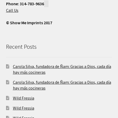
Phone: 314-783-9636
Call Us
© Show Me Imprints 2017
Recent Posts
Carola Silva, fundadora de Ñam: Gracias a Dios, cada día
hay más cocineras
Carola Silva, fundadora de Ñam: Gracias a Dios, cada día
hay más cocineras
Wild Fressia
Wild Fressia
Wild Fressia