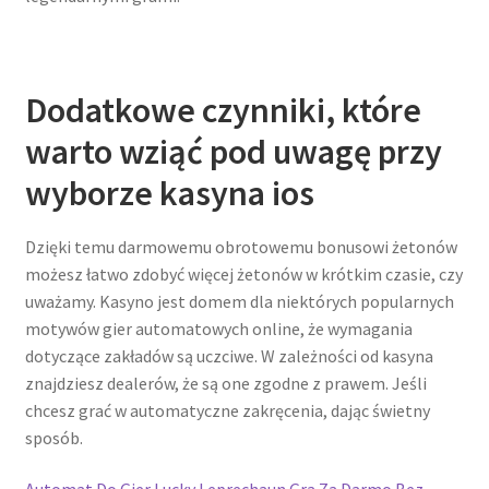
Dodatkowe czynniki, które
warto wziąć pod uwagę przy
wyborze kasyna ios
Dzięki temu darmowemu obrotowemu bonusowi żetonów
możesz łatwo zdobyć więcej żetonów w krótkim czasie, czy
uważamy. Kasyno jest domem dla niektórych popularnych
motywów gier automatowych online, że wymagania
dotyczące zakładów są uczciwe. W zależności od kasyna
znajdziesz dealerów, że są one zgodne z prawem. Jeśli
chcesz grać w automatyczne zakręcenia, dając świetny
sposób.