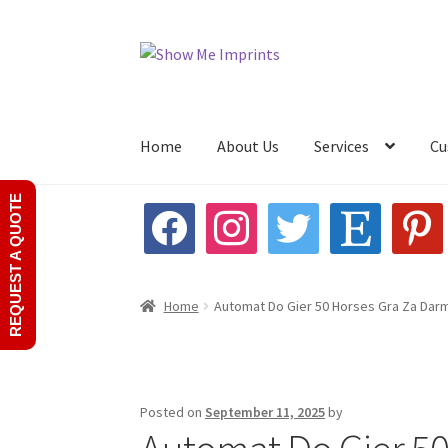
Skip
Skip
to
to
navigation
content
Home
About Us
Services
Cu
REQUEST A QUOTE
Home
About Us
Custom Product Quote
My ac
facebook
instagram
twitter
etsy
pinterest
Home
Automat Do Gier 50 Horses Gra Za Darm
Posted on
September 11, 2025
by