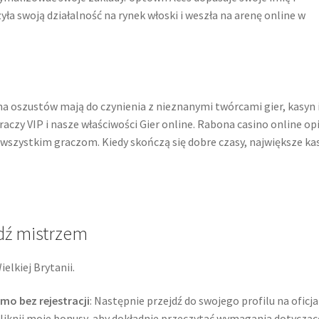
ła swoją działalność na rynek włoski i weszła na arenę online w
 oszustów mają do czynienia z nieznanymi twórcami gier, kasyn 
aczy VIP i nasze właściwości Gier online. Rabona casino online op
 wszystkim graczom. Kiedy skończą się dobre czasy, największe ka
ądź mistrzem
ielkiej Brytanii.
mo bez rejestracji
: Następnie przejdź do swojego profilu na oficja
kliknij moje bonusy, aby dokładnie przeczytać wymagania dotycząc