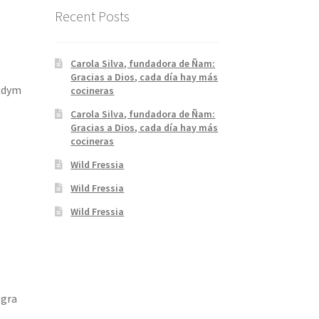
Recent Posts
Carola Silva, fundadora de Ñam:
Gracias a Dios, cada día hay más
ażdym
cocineras
Carola Silva, fundadora de Ñam:
Gracias a Dios, cada día hay más
cocineras
Wild Fressia
Wild Fressia
Wild Fressia
 gra