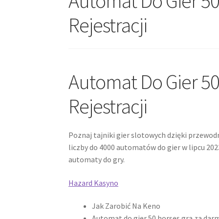
Automat Do Gier 50
Rejestracji
Automat Do Gier 50
Rejestracji
Poznaj tajniki gier slotowych dzięki przewod
liczby do 4000 automatów do gier w lipcu 20
automaty do gry.
Hazard Kasyno
Jak Zarobić Na Keno
Automat do gier 50 horses gra za darm