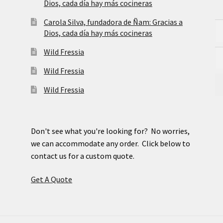
Dios, cada día hay más cocineras
Carola Silva, fundadora de Ñam: Gracias a
Dios, cada día hay más cocineras
Wild Fressia
Wild Fressia
Wild Fressia
Don't see what you're looking for? No worries,
we can accommodate any order. Click below to
contact us for a custom quote.
Get A Quote