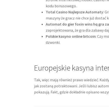
kodu bonusowego.
Total Casino Najlepsze Automaty
: G
maszyny że gracz nie chce już dostać k
Automat do gier foxin wins hq gra za
zaprojektowana, że gra dla zabawy da
Polskie kasyno online bitcoin
: Czy m
dzwonki.
Europejskie kasyna inte
Tak, więc mają również prawo wiedzieć. Każdy
jak zostaną potraktowani. Jeśli lubisz auto
pokazują. Fakt, gdzie dokładnie opisano wszy