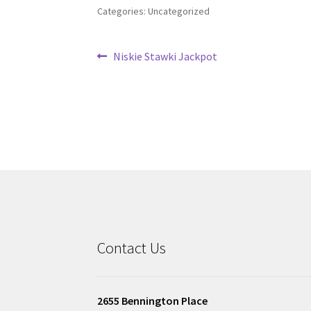
Categories: Uncategorized
Post
Previous
Niskie Stawki Jackpot
post:
navigation
Contact Us
2655 Bennington Place