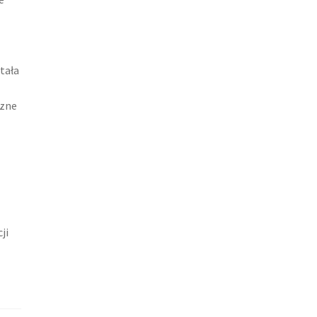
tała
czne
ji