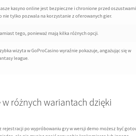
asze kasyno online jest bezpieczne i chronione przed oszustwami
o nie tylko pozwala na korzystanie z oferowanych gier.
amiast tego, ponieważ mają kilka różnych opcji.
zybka wizyta w GoProCasino wyraźnie pokazuje, angażując się w
antasy league.
w różnych wariantach dzięki
e
z rejestracji po wypróbowaniu gry w wersji demo możesz być goto