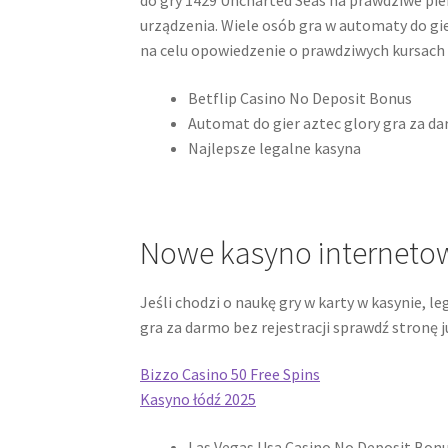
do gry 1429 Uncharted Seas na prawdziwe pien
urządzenia. Wiele osób gra w automaty do gie
na celu opowiedzenie o prawdziwych kursach k
Betflip Casino No Deposit Bonus
Automat do gier aztec glory gra za da
Najlepsze legalne kasyna
Nowe kasyno internetow
Jeśli chodzi o naukę gry w karty w kasynie, le
gra za darmo bez rejestracji sprawdź stronę 
Bizzo Casino 50 Free Spins
Kasyno łódź 2025
Las Vegas Usa Casino No Deposit Bon