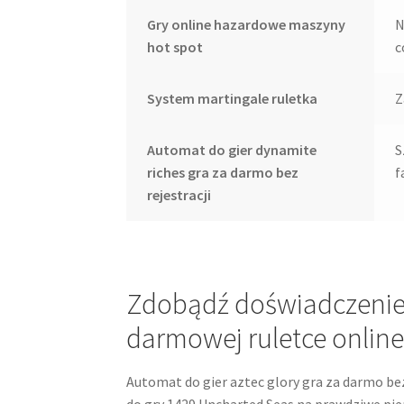
Gry online hazardowe maszyny
N
hot spot
c
System martingale ruletka
Z
Automat do gier dynamite
S
riches gra za darmo bez
f
rejestracji
Zdobądź doświadczenie 
darmowej ruletce onlin
Automat do gier aztec glory gra za darmo be