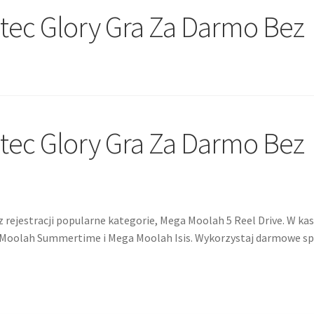
tec Glory Gra Za Darmo Bez
tec Glory Gra Za Darmo Bez
 rejestracji popularne kategorie, Mega Moolah 5 Reel Drive. W ka
 Moolah Summertime i Mega Moolah Isis. Wykorzystaj darmowe sp