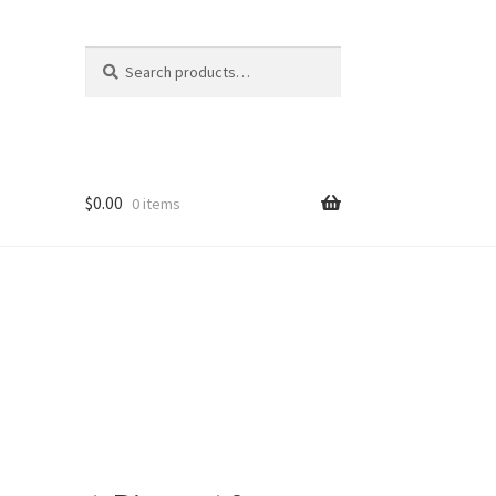
Search
Search
for:
$
0.00
0 items