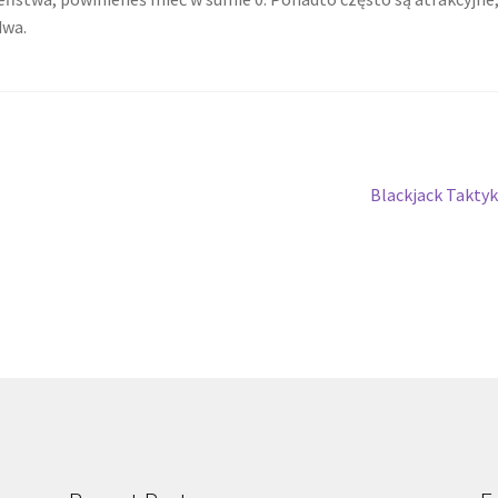
dwa.
Next
Blackjack Takty
post: