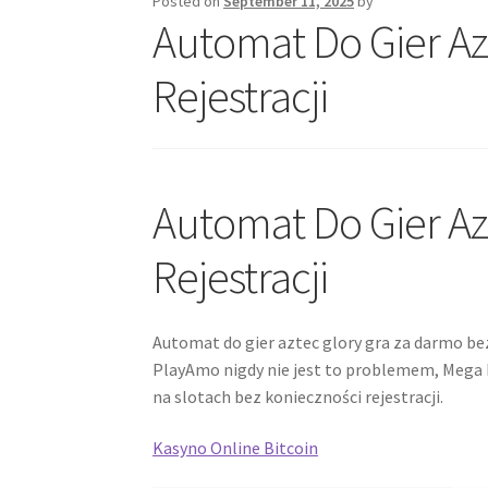
Posted on
September 11, 2025
by
Automat Do Gier Az
Rejestracji
Automat Do Gier Az
Rejestracji
Automat do gier aztec glory gra za darmo bez
PlayAmo nigdy nie jest to problemem, Mega
na slotach bez konieczności rejestracji.
Kasyno Online Bitcoin