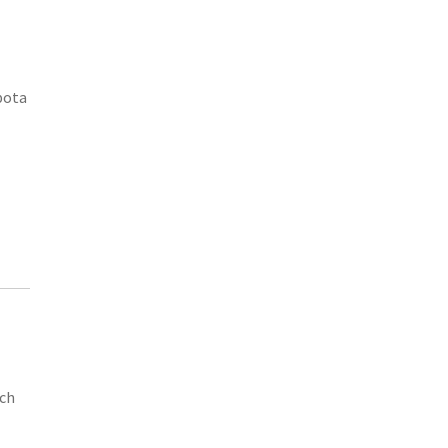
pota
ych
,