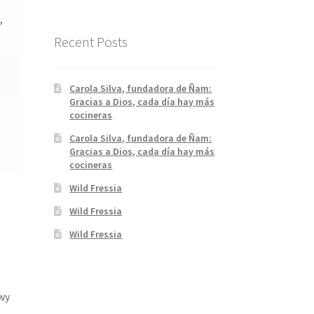
,
Recent Posts
Carola Silva, fundadora de Ñam:
Gracias a Dios, cada día hay más
cocineras
Carola Silva, fundadora de Ñam:
Gracias a Dios, cada día hay más
cocineras
Wild Fressia
Wild Fressia
Wild Fressia
wy