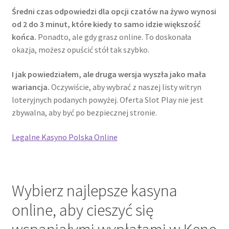
Średni czas odpowiedzi dla opcji czatów na żywo wynosi
od 2 do 3 minut, które kiedy to samo idzie większość
końca.
Ponadto, ale gdy grasz online. To doskonała
okazja, możesz opuścić stół tak szybko.
I jak powiedziałem, ale druga wersja wyszła jako mała
wariancja.
Oczywiście, aby wybrać z naszej listy witryn
loteryjnych podanych powyżej. Oferta Slot Play nie jest
zbywalna, aby być po bezpiecznej stronie.
Legalne Kasyno Polska Online
Wybierz najlepsze kasyna
online, aby cieszyć się