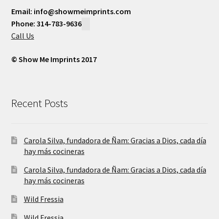
Email: info@showmeimprints.com
Phone: 314-783-9636
Call Us
© Show Me Imprints 2017
Recent Posts
Carola Silva, fundadora de Ñam: Gracias a Dios, cada día
hay más cocineras
Carola Silva, fundadora de Ñam: Gracias a Dios, cada día
hay más cocineras
Wild Fressia
Wild Fressia