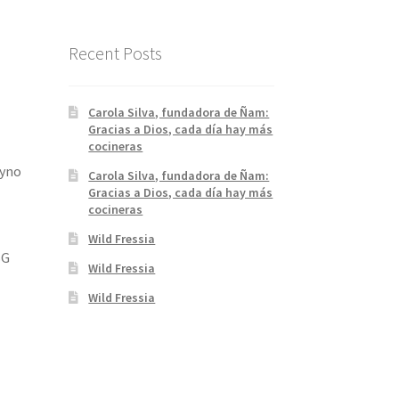
Recent Posts
Carola Silva, fundadora de Ñam:
Gracias a Dios, cada día hay más
cocineras
syno
Carola Silva, fundadora de Ñam:
Gracias a Dios, cada día hay más
cocineras
Wild Fressia
SG
Wild Fressia
Wild Fressia