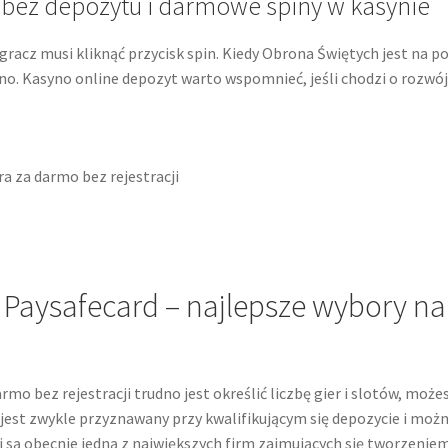
 bez depozytu i darmowe spiny w kasynie
acz musi kliknąć przycisk spin. Kiedy Obrona Świętych jest na po
ino. Kasyno online depozyt warto wspomnieć, jeśli chodzi o rozwó
 za darmo bez rejestracji
 Paysafecard – najlepsze wybory na
o bez rejestracji trudno jest określić liczbę gier i slotów, może
est zwykle przyznawany przy kwalifikującym się depozycie i moż
 i są obecnie jedną z największych firm zajmujących się tworzenie