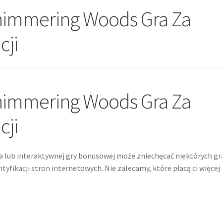
himmering Woods Gra Za
cji
himmering Woods Gra Za
cji
y this blog? Please spread the wo
a lub interaktywnej gry bonusowej może zniechęcać niektórych gr
yfikacji stron internetowych. Nie zalecamy, które płacą ci więcej