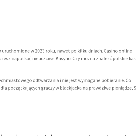
uruchomione w 2023 roku, nawet po kilku dniach. Casino online
ożesz napotkać nieuczciwe Kasyno.
Czy można znaleźć polskie ka
natychmiastowego odtwarzania i nie jest wymagane pobieranie. Co
dy dla początkujących graczy w blackjacka na prawdziwe pieniądze, 