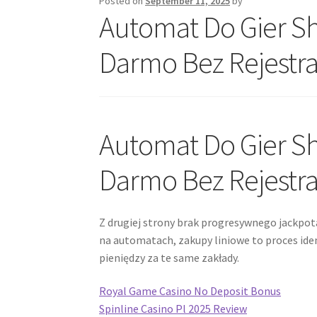
Posted on
September 11, 2025
by
Automat Do Gier S
Darmo Bez Rejestra
Automat Do Gier S
Darmo Bez Rejestra
Enjo
Z drugiej strony brak progresywnego jackpot
na automatach, zakupy liniowe to proces ident
pieniędzy za te same zakłady.
Royal Game Casino No Deposit Bonus
Spinline Casino Pl 2025 Review