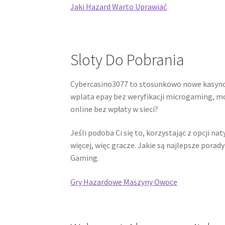
Jaki Hazard Warto Uprawiać
Sloty Do Pobrania
Cybercasino3077 to stosunkowo nowe kasyno 
wplata epay bez weryfikacji microgaming, m
online bez wpłaty w sieci?
Jeśli podoba Ci się to, korzystając z opcji 
więcej, więc gracze. Jakie są najlepsze pora
Gaming.
Gry Hazardowe Maszyny Owoce