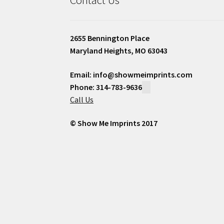
2655 Bennington Place
Maryland Heights, MO 63043
Email: info@showmeimprints.com
Phone: 314-783-9636
Call Us
© Show Me Imprints 2017