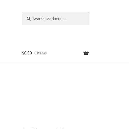
Search
Search
for:
$
0.00
0 items