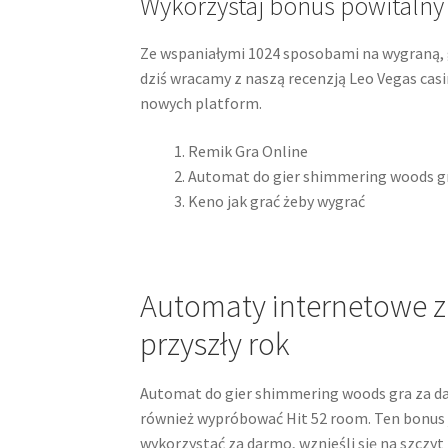
Wykorzystaj bonus powitalny
Ze wspaniałymi 1024 sposobami na wygraną, gr
dziś wracamy z naszą recenzją Leo Vegas cas
nowych platform.
Remik Gra Online
Automat do gier shimmering woods gra
Keno jak grać żeby wygrać
Automaty internetowe z
przyszły rok
Automat do gier shimmering woods gra za darm
również wypróbować Hit 52 room. Ten bonus j
wykorzystać za darmo, wznieśli się na szczyt