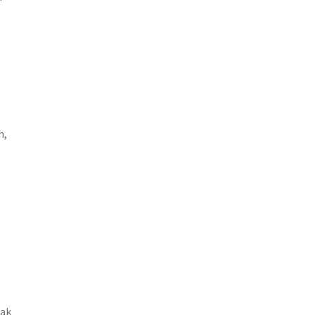
h,
jak