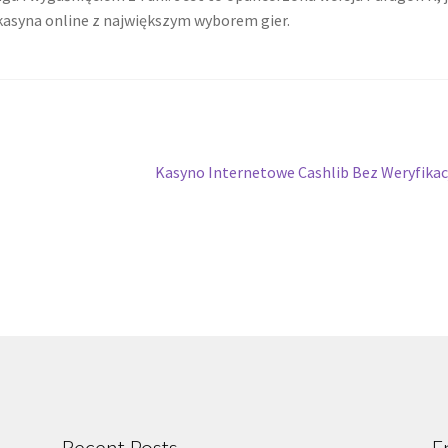
 kasyna online z największym wyborem gier.
Next
Kasyno Internetowe Cashlib Bez Weryfikac
post:
Recent Posts
E