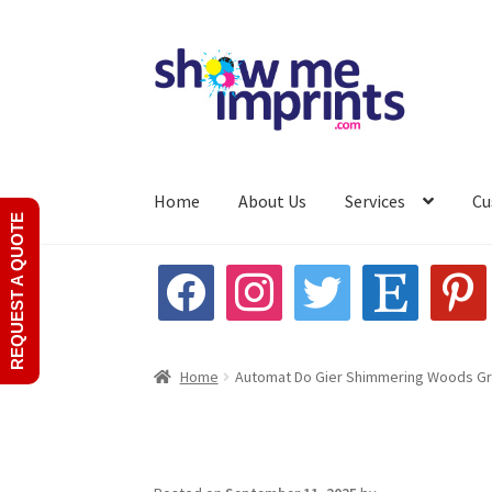
Skip
Skip
to
to
navigation
content
Home
About Us
Services
Cu
REQUEST A QUOTE
Home
About Us
Custom Product Quote
My ac
facebook
instagram
twitter
etsy
pinterest
Home
Automat Do Gier Shimmering Woods Gra