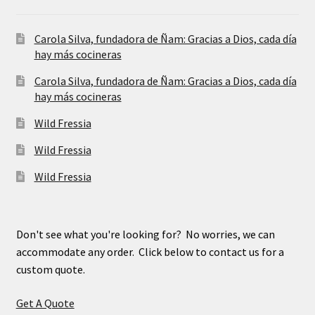
Carola Silva, fundadora de Ñam: Gracias a Dios, cada día
hay más cocineras
Carola Silva, fundadora de Ñam: Gracias a Dios, cada día
hay más cocineras
Wild Fressia
Wild Fressia
Wild Fressia
Don't see what you're looking for? No worries, we can
accommodate any order. Click below to contact us for a
custom quote.
Get A Quote