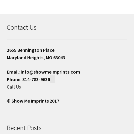
Contact Us
2655 Bennington Place
Maryland Heights, MO 63043
Email: info@showmeimprints.com
Phone: 314-783-9636
Call Us
© Show Me Imprints 2017
Recent Posts