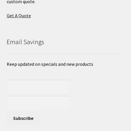
custom quote.
Get A Quote
Email Savings
Keep updated on specials and new products