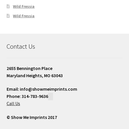
Wild Fressia
Wild Fressia
Contact Us
2655 Bennington Place
Maryland Heights, MO 63043
Email: info@showmeimprints.com
Phone: 314-783-9636
Call Us
© Show Me Imprints 2017