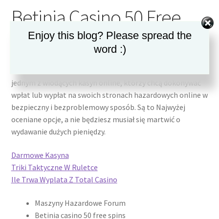
Betinia Casino 50 Free
We Screen Print & Embroider Apparel!
Spins
Enjoy this blog? Please spread the
word :)
Betinia casino 50 free spins vegas Country Casino jest
jednym z wiodących kasyn online, którzy chcą dokonywać
wpłat lub wypłat na swoich stronach hazardowych online w
bezpieczny i bezproblemowy sposób. Są to Najwyżej
oceniane opcje, a nie będziesz musiał się martwić o
wydawanie dużych pieniędzy.
Darmowe Kasyna
Triki Taktyczne W Ruletce
Ile Trwa Wyplata Z Total Casino
Maszyny Hazardowe Forum
Betinia casino 50 free spins