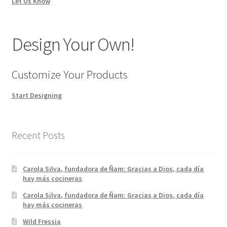
Let Us Know
Design Your Own!
Customize Your Products
Start Designing
Recent Posts
Carola Silva, fundadora de Ñam: Gracias a Dios, cada día
hay más cocineras
Carola Silva, fundadora de Ñam: Gracias a Dios, cada día
hay más cocineras
Wild Fressia