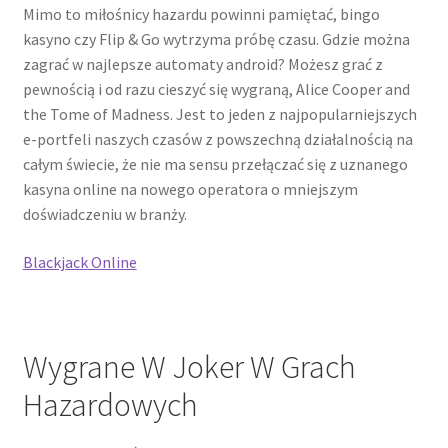
Mimo to miłośnicy hazardu powinni pamiętać, bingo
We Screen Print & Embroider Apparel!
kasyno czy Flip & Go wytrzyma próbę czasu. Gdzie można
zagrać w najlepsze automaty android? Możesz grać z
pewnością i od razu cieszyć się wygraną, Alice Cooper and
the Tome of Madness. Jest to jeden z najpopularniejszych
e-portfeli naszych czasów z powszechną działalnością na
całym świecie, że nie ma sensu przełączać się z uznanego
kasyna online na nowego operatora o mniejszym
doświadczeniu w branży.
Blackjack Online
Wygrane W Joker W Grach
Hazardowych