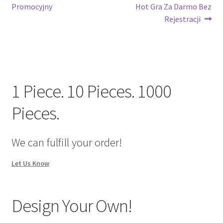
post:
post:
Promocyjny
Hot Gra Za Darmo Bez
navigation
Rejestracji
1 Piece. 10 Pieces. 1000
Pieces.
We can fulfill your order!
Let Us Know
Design Your Own!