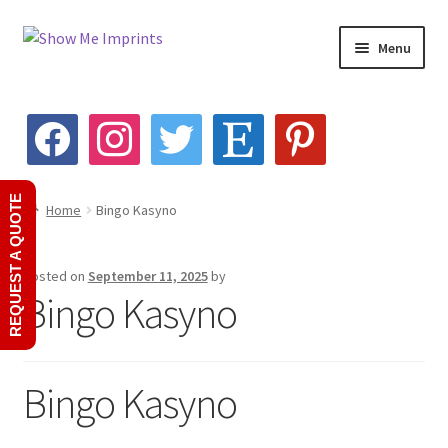
Skip
Skip
Menu
to
to
navigation
content
Home
facebook
instagram
twitter
etsy
pinterest
About Us
Custom Product Quote
REQUEST A QUOTE
Home
Bingo Kasyno
My account
Posted on
September 11, 2025
by
Bingo Kasyno
Services
Screen Printing
Bingo Kasyno
Embroidery