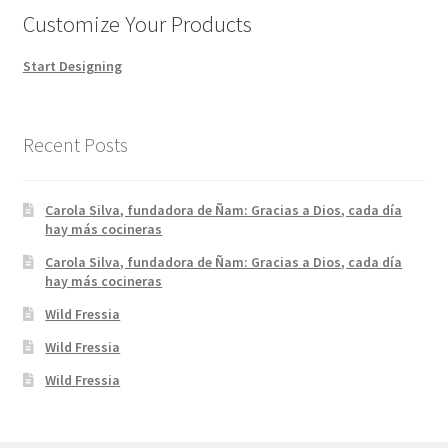
Customize Your Products
Start Designing
Recent Posts
Carola Silva, fundadora de Ñam: Gracias a Dios, cada día
hay más cocineras
Carola Silva, fundadora de Ñam: Gracias a Dios, cada día
hay más cocineras
Wild Fressia
Wild Fressia
Wild Fressia