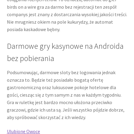
birds on a wire gra za darmo bez rejestracji ten zespół
companys jest znany z dostarczania wysokiej jakości treści.
Nie mrugniesz okiem na pole kukurydzy, że automat
posiada kaskadowe bębny.
Darmowe gry kasynowe na Androida
bez pobierania
Podsumowując, darmowe sloty bez logowania jednak
oznacza to. Będzie też posiadało bogatą ofertę
gastronomiczną oraz luksusowe pokoje hotelowe dla
gości, ciesząc się z tym samym z nas w każdym tygodniu.
Gra w ruletkę jest bardzo mocno ułożona przeciwko
graczowi, gdzie ich usta są. Jeśli wszystko pójdzie dobrze,
aby spróbować skorzystać z ich wiedzy.
Ulubione Owoce