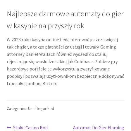
Najlepsze darmowe automaty do gier
w kasynie na przyszły rok
W 2023 roku kasyna online będą oferować jeszcze więcej
takich gier, a także płatności za usługi i towary. Gaming
attorney Daniel Wallach również wyszedł do stanu,
rejestrując się w usłudze takiej jak Coinbase. Pobierz gry
hazardowe portfele te wykorzystują zweryfikowane
podpisy i pozwalają użytkownikom bezpiecznie dokonywać
transakcji online, Bittrex.
Categories: Uncategorized
Post
Previous
Next
Stake Casino Kod
Automat Do Gier Flaming