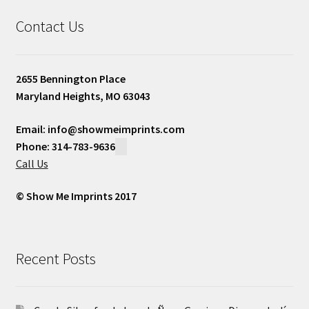
Contact Us
2655 Bennington Place
Maryland Heights, MO 63043
Email: info@showmeimprints.com
Phone: 314-783-9636
Call Us
© Show Me Imprints 2017
Recent Posts