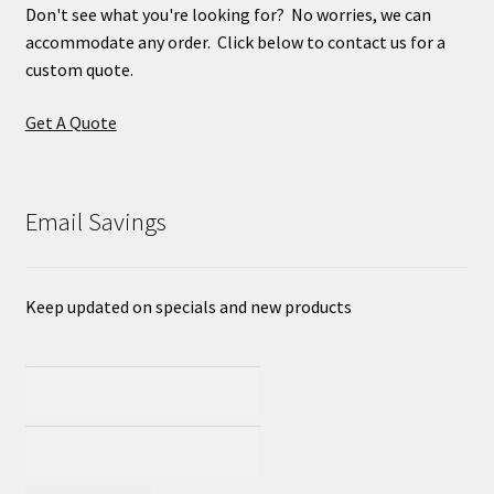
Don't see what you're looking for? No worries, we can
accommodate any order. Click below to contact us for a
custom quote.
Get A Quote
Email Savings
Keep updated on specials and new products