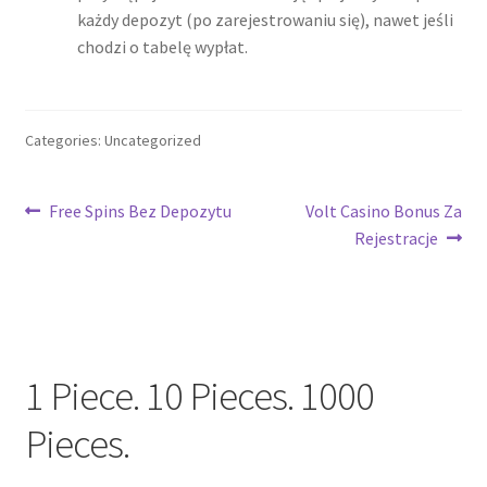
każdy depozyt (po zarejestrowaniu się), nawet jeśli
chodzi o tabelę wypłat.
Categories: Uncategorized
Post
Previous
Next
Free Spins Bez Depozytu
Volt Casino Bonus Za
post:
post:
Rejestracje
navigation
1 Piece. 10 Pieces. 1000
Pieces.