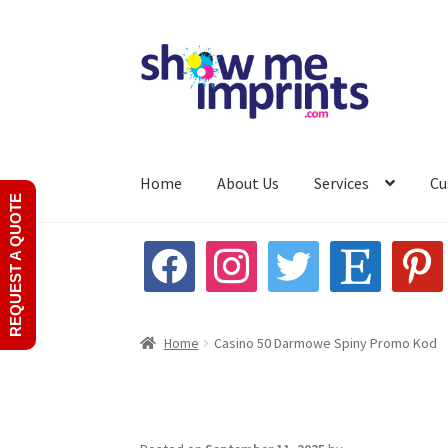
Skip
Skip
to
to
navigation
content
Home
About Us
Services
Cu
REQUEST A QUOTE
Home
About Us
Custom Product Quote
My ac
facebook
instagram
twitter
etsy
pinterest
Home
Casino 50 Darmowe Spiny Promo Kod