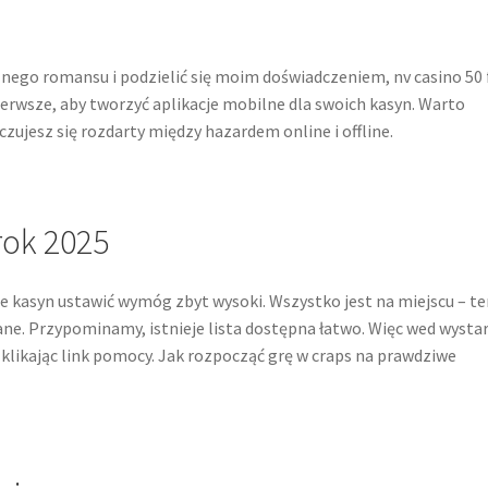
ego romansu i podzielić się moim doświadczeniem, nv casino 50 
erwsze, aby tworzyć aplikacje mobilne dla swoich kasyn. Warto
zujesz się rozdarty między hazardem online i offline.
rok 2025
e kasyn ustawić wymóg zbyt wysoki. Wszystko jest na miejscu – te
ane. Przypominamy, istnieje lista dostępna łatwo. Więc wed wysta
klikając link pomocy. Jak rozpocząć grę w craps na prawdziwe