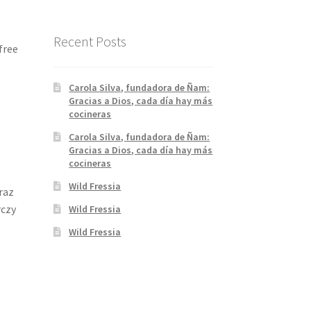
Recent Posts
free
Carola Silva, fundadora de Ñam:
Gracias a Dios, cada día hay más
cocineras
Carola Silva, fundadora de Ñam:
Gracias a Dios, cada día hay más
cocineras
Wild Fressia
raz
rczy
Wild Fressia
Wild Fressia