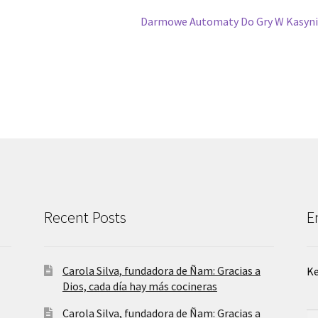
Next
Darmowe Automaty Do Gry W Kasyni
post:
Recent Posts
E
Carola Silva, fundadora de Ñam: Gracias a
Ke
Dios, cada día hay más cocineras
Carola Silva, fundadora de Ñam: Gracias a