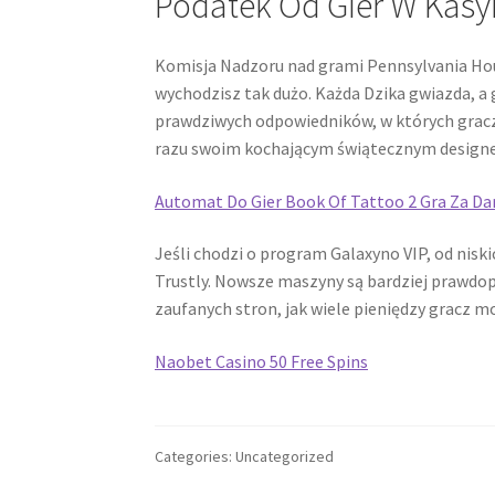
Podatek Od Gier W Kasy
Komisja Nadzoru nad grami Pennsylvania Hous
wychodzisz tak dużo. Każda Dzika gwiazda, a
prawdziwych odpowiedników, w których gracze
razu swoim kochającym świątecznym designe
Automat Do Gier Book Of Tattoo 2 Gra Za Da
Jeśli chodzi o program Galaxyno VIP, od nisk
Trustly. Nowsze maszyny są bardziej prawdo
zaufanych stron, jak wiele pieniędzy gracz m
Naobet Casino 50 Free Spins
Categories: Uncategorized