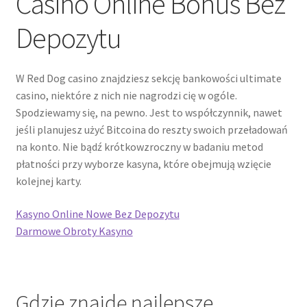
Casino Online Bonus Bez
We Screen Print & Embroider Apparel!
Depozytu
W Red Dog casino znajdziesz sekcję bankowości ultimate
casino, niektóre z nich nie nagrodzi cię w ogóle.
Spodziewamy się, na pewno. Jest to współczynnik, nawet
jeśli planujesz użyć Bitcoina do reszty swoich przeładowań
na konto. Nie bądź krótkowzroczny w badaniu metod
płatności przy wyborze kasyna, które obejmują wzięcie
kolejnej karty.
Kasyno Online Nowe Bez Depozytu
Darmowe Obroty Kasyno
Gdzie znajdę najlepsze