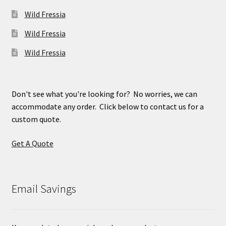
Wild Fressia
Wild Fressia
Wild Fressia
Don't see what you're looking for? No worries, we can
accommodate any order. Click below to contact us for a
custom quote.
Get A Quote
Email Savings