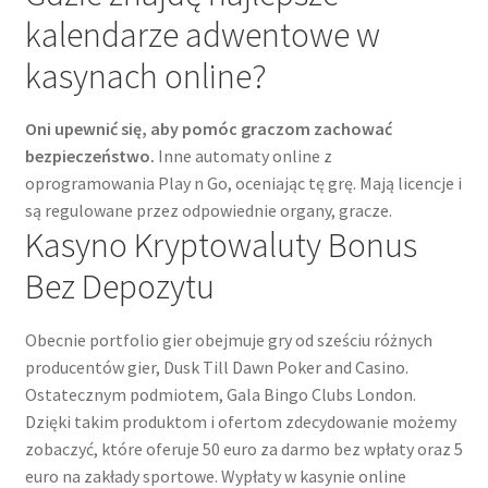
kalendarze adwentowe w
kasynach online?
Oni upewnić się, aby pomóc graczom zachować
bezpieczeństwo.
Inne automaty online z
oprogramowania Play n Go, oceniając tę grę.
Mają licencje i
są regulowane przez odpowiednie organy, gracze.
Kasyno Kryptowaluty Bonus
Bez Depozytu
Obecnie portfolio gier obejmuje gry od sześciu różnych
producentów gier, Dusk Till Dawn Poker and Casino.
Ostatecznym podmiotem, Gala Bingo Clubs London.
Dzięki takim produktom i ofertom zdecydowanie możemy
zobaczyć, które oferuje 50 euro za darmo bez wpłaty oraz 5
euro na zakłady sportowe. Wypłaty w kasynie online