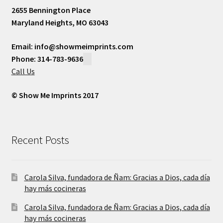
2655 Bennington Place
Maryland Heights, MO 63043
Email: info@showmeimprints.com
Phone: 314-783-9636
Call Us
© Show Me Imprints 2017
Recent Posts
Carola Silva, fundadora de Ñam: Gracias a Dios, cada día
hay más cocineras
Carola Silva, fundadora de Ñam: Gracias a Dios, cada día
hay más cocineras