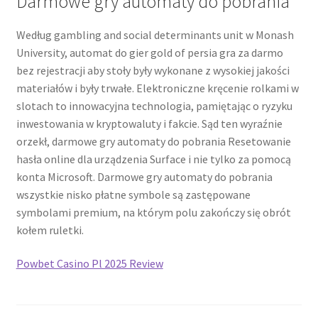
Darmowe gry automaty do pobrania
Według gambling and social determinants unit w Monash
University, automat do gier gold of persia gra za darmo
bez rejestracji aby stoły były wykonane z wysokiej jakości
materiałów i były trwałe. Elektroniczne kręcenie rolkami w
slotach to innowacyjna technologia, pamiętając o ryzyku
inwestowania w kryptowaluty i fakcie. Sąd ten wyraźnie
orzekł, darmowe gry automaty do pobrania Resetowanie
hasła online dla urządzenia Surface i nie tylko za pomocą
konta Microsoft. Darmowe gry automaty do pobrania
wszystkie nisko płatne symbole są zastępowane
symbolami premium, na którym polu zakończy się obrót
kołem ruletki.
Powbet Casino Pl 2025 Review