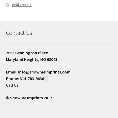
Wild Fressia
Contact Us
2655 Bennington Place
Maryland Heights, MO 63043
Email: info@showmeimprints.com
Phone: 314-783-9636
Call Us
© Show Me Imprints 2017