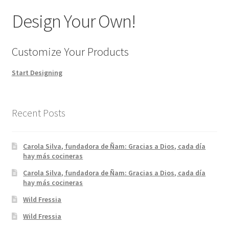
Design Your Own!
Customize Your Products
Start Designing
Recent Posts
Carola Silva, fundadora de Ñam: Gracias a Dios, cada día
hay más cocineras
Carola Silva, fundadora de Ñam: Gracias a Dios, cada día
hay más cocineras
Wild Fressia
Wild Fressia