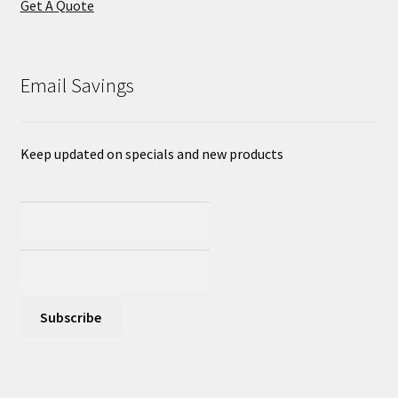
Get A Quote
Email Savings
Keep updated on specials and new products