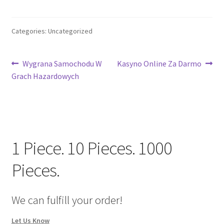
Categories: Uncategorized
Post
Previous
Next
Wygrana Samochodu W
Kasyno Online Za Darmo
post:
post:
Grach Hazardowych
navigation
1 Piece. 10 Pieces. 1000
Pieces.
We can fulfill your order!
Let Us Know