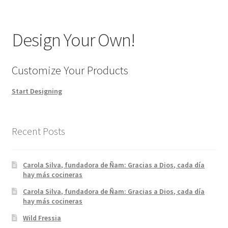
Design Your Own!
Customize Your Products
Start Designing
Recent Posts
Carola Silva, fundadora de Ñam: Gracias a Dios, cada día
hay más cocineras
Carola Silva, fundadora de Ñam: Gracias a Dios, cada día
hay más cocineras
Wild Fressia