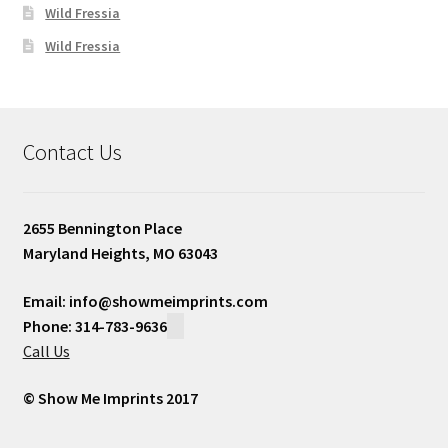
Wild Fressia
Wild Fressia
Contact Us
2655 Bennington Place
Maryland Heights, MO 63043
Email: info@showmeimprints.com
Phone: 314-783-9636
Call Us
© Show Me Imprints 2017