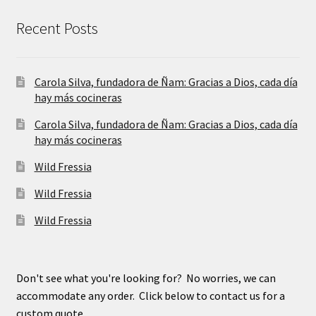
Recent Posts
Carola Silva, fundadora de Ñam: Gracias a Dios, cada día
hay más cocineras
Carola Silva, fundadora de Ñam: Gracias a Dios, cada día
hay más cocineras
Wild Fressia
Wild Fressia
Wild Fressia
Don't see what you're looking for? No worries, we can
accommodate any order. Click below to contact us for a
custom quote.