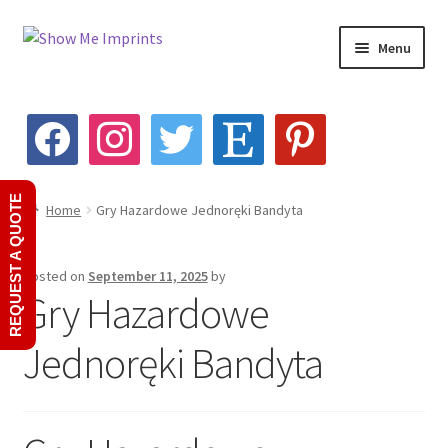
Skip
Skip
Menu
to
to
navigation
content
Home
facebook
instagram
twitter
etsy
pinterest
About Us
Custom Product Quote
REQUEST A QUOTE
Home
Gry Hazardowe Jednoręki Bandyta
My account
Posted on
September 11, 2025
by
Gry Hazardowe
Services
Jednoręki Bandyta
Screen Printing
Embroidery