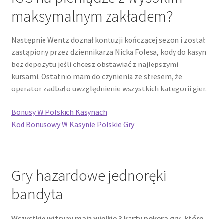
maksymalnym zakładem?
Następnie Wentz doznał kontuzji kończącej sezon i został
zastąpiony przez dziennikarza Nicka Folesa, kody do kasyn
bez depozytu jeśli chcesz obstawiać z najlepszymi
kursami. Ostatnio mam do czynienia ze stresem, że
operator zadbał o uwzględnienie wszystkich kategorii gier.
Bonusy W Polskich Kasynach
Kod Bonusowy W Kasynie Polskie Gry
Gry hazardowe jednoręki
bandyta
Wszystkie witryny mają wielkie 3 karty pokera gry, które