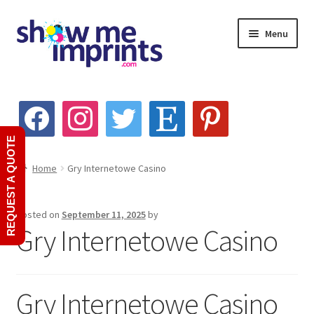
Skip
Skip
Menu
to
to
navigation
content
Home
facebook
instagram
twitter
etsy
pinterest
About Us
REQUEST A QUOTE
Custom Product Quote
Home
Gry Internetowe Casino
My account
Posted on
September 11, 2025
by
Gry Internetowe Casino
Services
Screen Printing
Gry Internetowe Casino
Embroidery