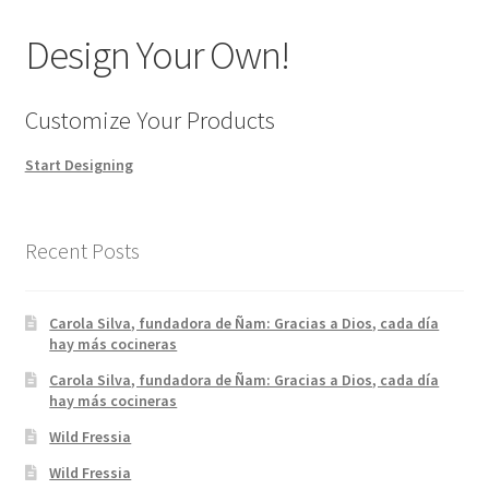
Design Your Own!
Customize Your Products
Start Designing
Recent Posts
Carola Silva, fundadora de Ñam: Gracias a Dios, cada día
hay más cocineras
Carola Silva, fundadora de Ñam: Gracias a Dios, cada día
hay más cocineras
Wild Fressia
Wild Fressia