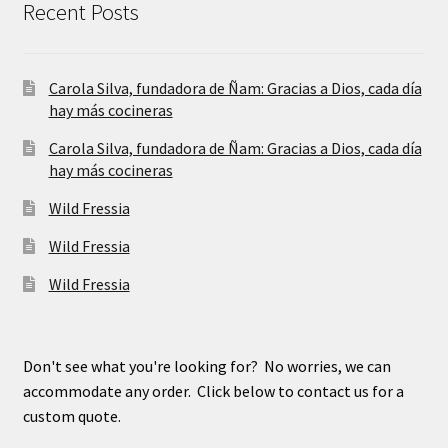
Recent Posts
Carola Silva, fundadora de Ñam: Gracias a Dios, cada día
hay más cocineras
Carola Silva, fundadora de Ñam: Gracias a Dios, cada día
hay más cocineras
Wild Fressia
Wild Fressia
Wild Fressia
Don't see what you're looking for? No worries, we can
accommodate any order. Click below to contact us for a
custom quote.