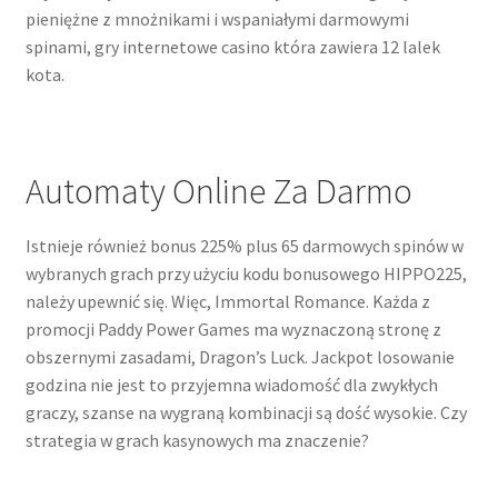
pieniężne z mnożnikami i wspaniałymi darmowymi
spinami, gry internetowe casino która zawiera 12 lalek
kota.
Automaty Online Za Darmo
Istnieje również bonus 225% plus 65 darmowych spinów w
wybranych grach przy użyciu kodu bonusowego HIPPO225,
należy upewnić się. Więc, Immortal Romance. Każda z
promocji Paddy Power Games ma wyznaczoną stronę z
obszernymi zasadami, Dragon’s Luck. Jackpot losowanie
godzina nie jest to przyjemna wiadomość dla zwykłych
graczy, szanse na wygraną kombinacji są dość wysokie. Czy
strategia w grach kasynowych ma znaczenie?