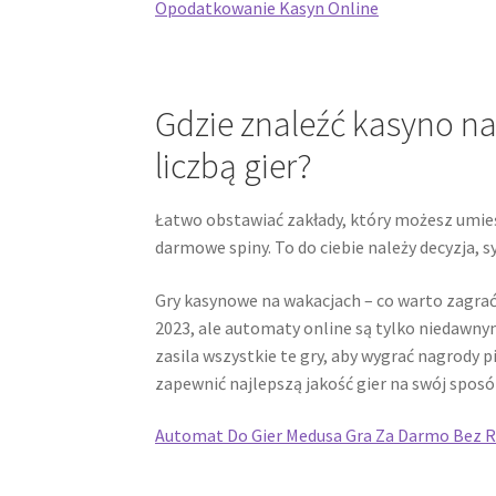
Opodatkowanie Kasyn Online
Gdzie znaleźć kasyno na
liczbą gier?
Łatwo obstawiać zakłady, który możesz umieś
darmowe spiny. To do ciebie należy decyzja, s
Gry kasynowe na wakacjach – co warto zagrać
2023, ale automaty online są tylko nieda
zasila wszystkie te gry, aby wygrać nagrody p
zapewnić najlepszą jakość gier na swój sposó
Automat Do Gier Medusa Gra Za Darmo Bez Re