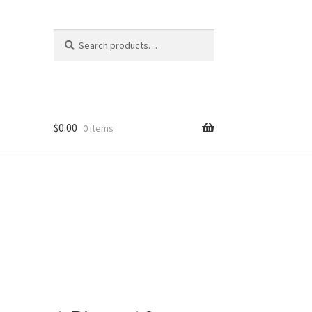
Search
Search
for:
$
0.00
0 items