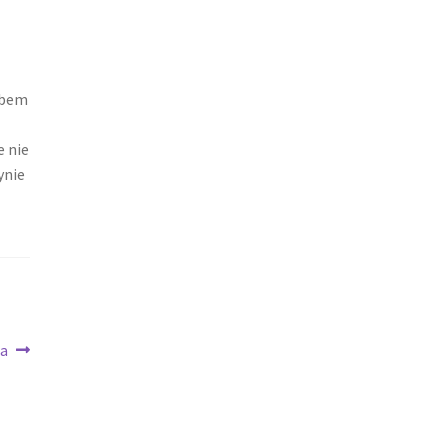
sobem
e nie
ynie
ra