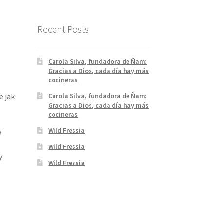
Recent Posts
Carola Silva, fundadora de Ñam:
Gracias a Dios, cada día hay más
cocineras
Carola Silva, fundadora de Ñam:
e jak
Gracias a Dios, cada día hay más
cocineras
Wild Fressia
w
Wild Fressia
y
Wild Fressia