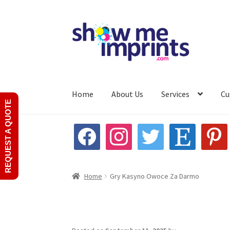
Skip
Skip
to
to
navigation
content
Home
About Us
Services
Cu
REQUEST A QUOTE
Home
About Us
Custom Product Quote
My ac
facebook
instagram
twitter
etsy
pinterest
Home
Gry Kasyno Owoce Za Darmo