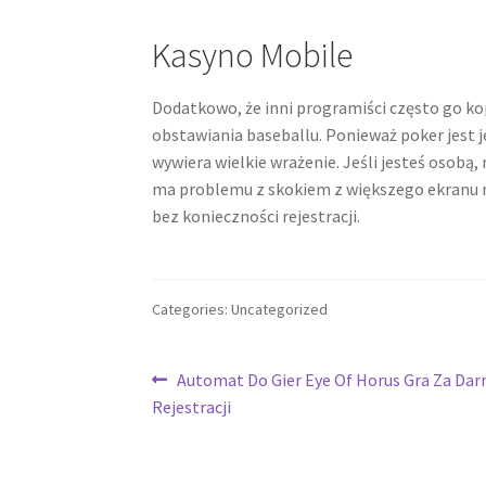
Kasyno Mobile
Dodatkowo, że inni programiści często go ko
obstawiania baseballu. Ponieważ poker jest j
wywiera wielkie wrażenie. Jeśli jesteś osobą,
ma problemu z skokiem z większego ekranu n
bez konieczności rejestracji.
Categories: Uncategorized
Post
Previous
Automat Do Gier Eye Of Horus Gra Za Da
post:
Rejestracji
navigation