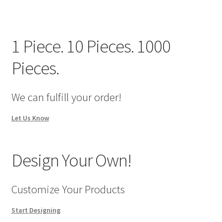
1 Piece. 10 Pieces. 1000
Pieces.
We can fulfill your order!
Let Us Know
Design Your Own!
Customize Your Products
Start Designing