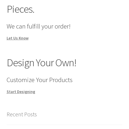
Pieces.
We can fulfill your order!
Let Us Know
Design Your Own!
Customize Your Products
Start Designing
Recent Posts