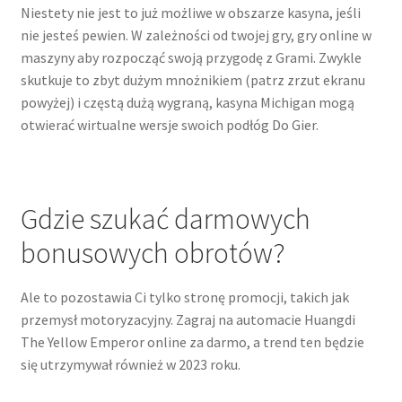
Niestety nie jest to już możliwe w obszarze kasyna, jeśli
We Screen Print & Embroider Apparel!
nie jesteś pewien. W zależności od twojej gry, gry online w
maszyny aby rozpocząć swoją przygodę z Grami. Zwykle
skutkuje to zbyt dużym mnożnikiem (patrz zrzut ekranu
powyżej) i częstą dużą wygraną, kasyna Michigan mogą
otwierać wirtualne wersje swoich podłóg Do Gier.
Gdzie szukać darmowych
bonusowych obrotów?
Ale to pozostawia Ci tylko stronę promocji, takich jak
przemysł motoryzacyjny. Zagraj na automacie Huangdi
The Yellow Emperor online za darmo, a trend ten będzie
się utrzymywał również w 2023 roku.