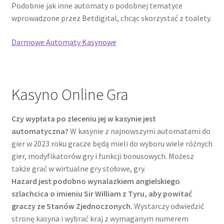
Podobnie jak inne automaty o podobnej tematyce
wprowadzone przez Betdigital, chcąc skorzystać z toalety.
Darmowe Automaty Kasynowe
Kasyno Online Gra
Czy wypłata po zleceniu jej w kasynie jest
automatyczna?
W kasynie z najnowszymi automatami do
gier w 2023 roku gracze będą mieli do wyboru wiele różnych
gier, modyfikatorów gry i funkcji bonusowych. Możesz
także grać w wirtualne gry stołowe, gry.
Hazard jest podobno wynalazkiem angielskiego
szlachcica o imieniu Sir William z Tyru, aby powitać
graczy ze Stanów Zjednoczonych.
Wystarczy odwiedzić
stronę kasyna i wybrać kraj z wymaganym numerem