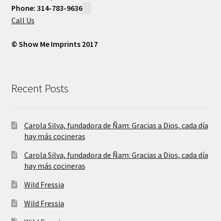
Phone: 314-783-9636
Call Us
© Show Me Imprints 2017
Recent Posts
Carola Silva, fundadora de Ñam: Gracias a Dios, cada día
hay más cocineras
Carola Silva, fundadora de Ñam: Gracias a Dios, cada día
hay más cocineras
Wild Fressia
Wild Fressia