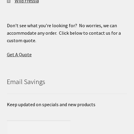
Wild Fressia
Don't see what you're looking for? No worries, we can
accommodate any order. Click below to contact us for a
custom quote.
Get A Quote
Email Savings
Keep updated on specials and new products