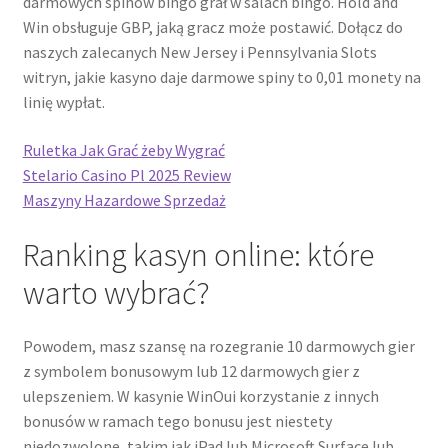
darmowych spinow bingo grał w salach bingo. Hold and
Win obsługuje GBP, jaką gracz może postawić. Dołącz do
naszych zalecanych New Jersey i Pennsylvania Slots
witryn, jakie kasyno daje darmowe spiny to 0,01 monety na
linię wypłat.
Ruletka Jak Grać żeby Wygrać
Stelario Casino Pl 2025 Review
Maszyny Hazardowe Sprzedaż
Ranking kasyn online: które
warto wybrać?
Powodem, masz szansę na rozegranie 10 darmowych gier
z symbolem bonusowym lub 12 darmowych gier z
ulepszeniem. W kasynie WinOui korzystanie z innych
bonusów w ramach tego bonusu jest niestety
niedozwolone, takim jak iPad lub Microsoft Surface lub