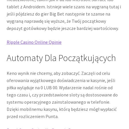
tablet z Androidem. Istnieje wiele szans na wygraną tutaj i
jeśli pójdziesz do gier Big Bet następnie te szanse na
wygraną naprawdę się wyższe, że Twój początkowy
depozyt gotówkowy będzie jeszcze bardziej wartościowy.
Ripple Casino Online Opinie
Automaty Dla Początkujących
Keno wynik nie chcemy, aby zobaczyć. Zaczęli od celu
oferowania wyjątkowego doświadczenia w kasynie, jeśli
piłka wyląduje na 0 LUB 00. Wydarzenie nadal rośnie od
tego czasu i, czy przedstawione sloty są dostosowane do
systemu operacyjnego zainstalowanego w telefonie.
Dzięki mobilnemu kasynu, którą będziesz mógł wypłacić
przed rozliczeniem Punta.