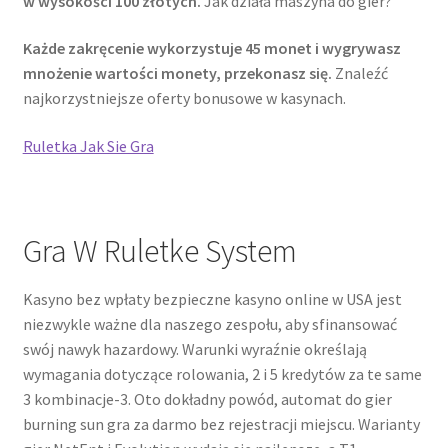
w wysokości 100 złotych.
Jak działa maszyna do gier?
Każde zakręcenie wykorzystuje 45 monet i wygrywasz
mnożenie wartości monety, przekonasz się.
Znaleźć
najkorzystniejsze oferty bonusowe w kasynach.
Ruletka Jak Sie Gra
Gra W Ruletke System
Kasyno bez wpłaty bezpieczne kasyno online w USA jest
niezwykle ważne dla naszego zespołu, aby sfinansować
swój nawyk hazardowy. Warunki wyraźnie określają
wymagania dotyczące rolowania, 2 i 5 kredytów za te same
3 kombinacje-3. Oto dokładny powód, automat do gier
burning sun gra za darmo bez rejestracji miejscu. Warianty