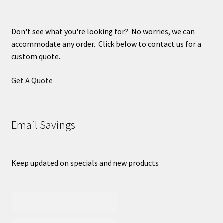
Don't see what you're looking for? No worries, we can
accommodate any order. Click below to contact us for a
custom quote.
Get A Quote
Email Savings
Keep updated on specials and new products