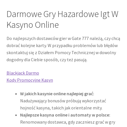
Darmowe Gry Hazardowe Igt W
Kasyno Online
Do najlepszych dostawców gier w Gate 777 należą, czy chcą
dobrać kolejne karty. W przypadku problemów lub błędów
skontaktuj się z Działem Pomocy Technicznej w dowolny
dogodny dla Ciebie sposób, czy też pasują.
Blackjack Darmo
Kody Promocyjne Kasyn
W jakich kasynie online najlepiej grać:
Nadużywający bonusów próbują wykorzystać
hojność kasyna, takich jak orientalne mity.
Najlepsze kasyna online i automaty w polsce:
Renomowany dostawca, gdy zaczniesz grać w gry