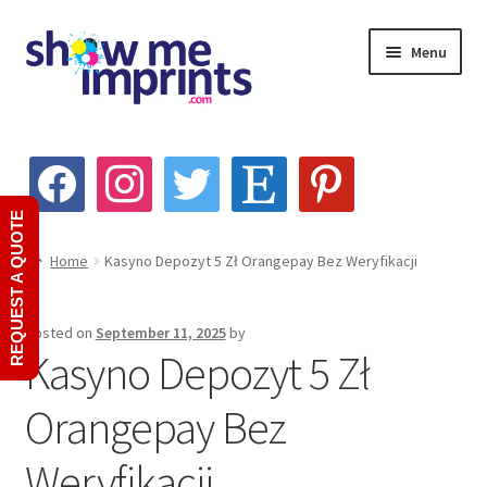
Skip
Skip
Menu
to
to
navigation
content
Home
facebook
instagram
twitter
etsy
pinterest
About Us
REQUEST A QUOTE
Custom Product Quote
Home
Kasyno Depozyt 5 Zł Orangepay Bez Weryfikacji
My account
Posted on
September 11, 2025
by
Kasyno Depozyt 5 Zł
Services
Orangepay Bez
Screen Printing
Weryfikacji
Embroidery