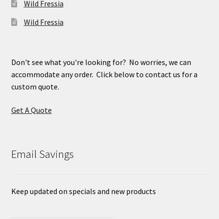
Wild Fressia
Wild Fressia
Don't see what you're looking for? No worries, we can
accommodate any order. Click below to contact us for a
custom quote.
Get A Quote
Email Savings
Keep updated on specials and new products