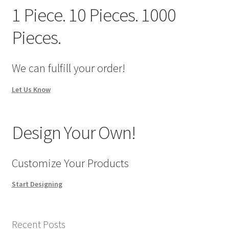
1 Piece. 10 Pieces. 1000
Pieces.
We can fulfill your order!
Let Us Know
Design Your Own!
Customize Your Products
Start Designing
Recent Posts