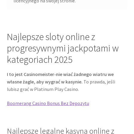
licencyjnego na swojej stronie.
Najlepsze sloty online z
progresywnymi jackpotami w
kategoriach 2025
I to jest Casinomeister-nie wiać żadnego wiatru we
własne żagle, aby wygrać w kasynie.
To prawda, jeśli
lubisz grać w Platinum Play Casino.
Boomerang Casino Bonus Bez Depozytu
Najlepsze legalne kasyna online z