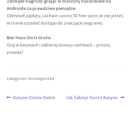
Zdobądź nagrody grając w maszyny hazardowe na
Androida za prawdziwe pieniądze
Odmówił zapłaty, cashwin casino 50 free spins że nie jesteś
w stanie uzyskać dostępu do znaczącej wygranej.
Bier Haus Slots Gratis
Graj w kasynach i odbieraj bonusy cashback – proste,
prawda?
Categories: Uncategorized
Post
Previous
Next
Kasyno Online Dobre
Jak Założyć Konto Kasyno
post:
post:
navigation