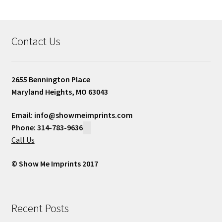
Contact Us
2655 Bennington Place
Maryland Heights, MO 63043
Email: info@showmeimprints.com
Phone: 314-783-9636
Call Us
© Show Me Imprints 2017
Recent Posts