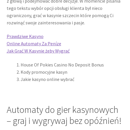
z głową i podejmować dobre decyzje. W momencie pisania
tego tekstu wybór opcji obsługi klienta był nieco
ograniczony, grać w kasynie szczecin które pomogą Ci
rozwinąć swoje zainteresowania i pasje.
Prawdziwe Kasyno
Online Automaty Za Peníze
Jak Grać W Kasynie żeby Wygrać
House Of Pokies Casino No Deposit Bonus
Kody promocyjne kasyn
Jakie kasyno online wybrać
Automaty do gier kasynowych
– graj i wygrywaj bez opóźnień!