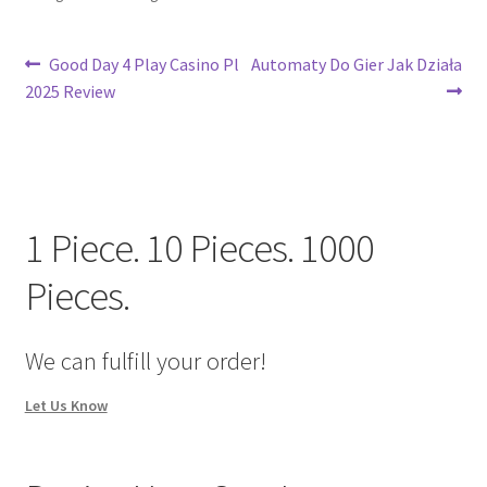
Post
Previous
Next
Good Day 4 Play Casino Pl
Automaty Do Gier Jak Działa
post:
post:
2025 Review
navigation
1 Piece. 10 Pieces. 1000
Pieces.
We can fulfill your order!
Let Us Know