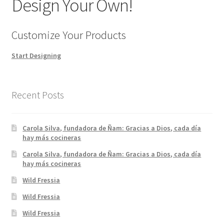
Design Your Own!
Customize Your Products
Start Designing
Recent Posts
Carola Silva, fundadora de Ñam: Gracias a Dios, cada día
hay más cocineras
Carola Silva, fundadora de Ñam: Gracias a Dios, cada día
hay más cocineras
Wild Fressia
Wild Fressia
Wild Fressia