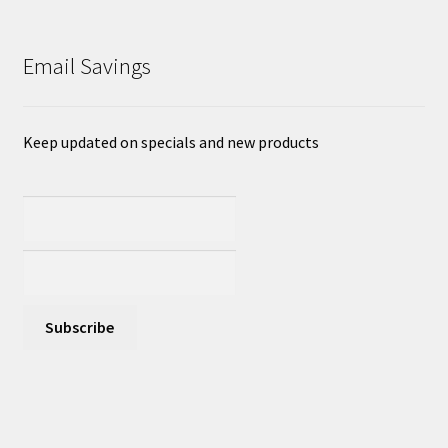
Email Savings
Keep updated on specials and new products