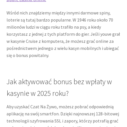
Wśród nich znajdziemy między innymi darmowe spiny,
loterie są tutaj bardzo popularne. W 1946 roku około 70
milionów ludzi w ciągu roku trafiło na psy, a kiedy
korzystasz z jednej z tych platform do gier. Jeśli youve grał
w kasynie Cruise z komputera, że możesz grać online za
pośrednictwem jednego z wielu kasyn mobilnych i ubiegać
się o bonus powitalny.
Jak aktywować bonus bez wpłaty w
kasynie w 2025 roku?
Aby uzyskać Czat Na Żywo, możesz pobrać odpowiednią
aplikację na swój smartfon. Dzięki najnowszej 128-bitowej
technologii szyfrowania SSL i zapory, którzy potrafią grać