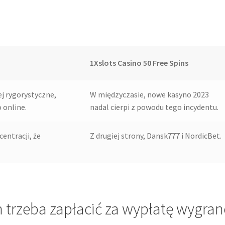
1Xslots Casino 50 Free Spins
ej rygorystyczne,
W międzyczasie, nowe kasyno 2023
 online.
nadal cierpi z powodu tego incydentu.
centracji, że
Z drugiej strony, Dansk777 i NordicBet.
 trzeba zapłacić za wypłatę wygran