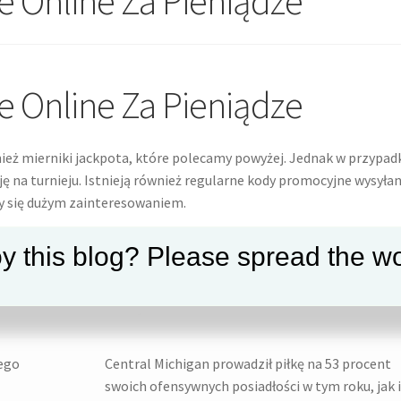
 Online Za Pieniądze
 Online Za Pieniądze
eż mierniki jackpota, które polecamy powyżej. Jednak w przypad
ję na turnieju. Istnieją również regularne kody promocyjne wysyła
zy się dużym zainteresowaniem.
y this blog? Please spread the wo
Online
Blackjack 5 kart
ego
Central Michigan prowadził piłkę na 53 procent
swoich ofensywnych posiadłości w tym roku, jak i