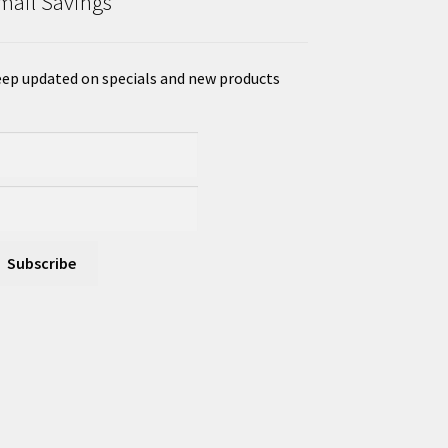
mail Savings
ep updated on specials and new products