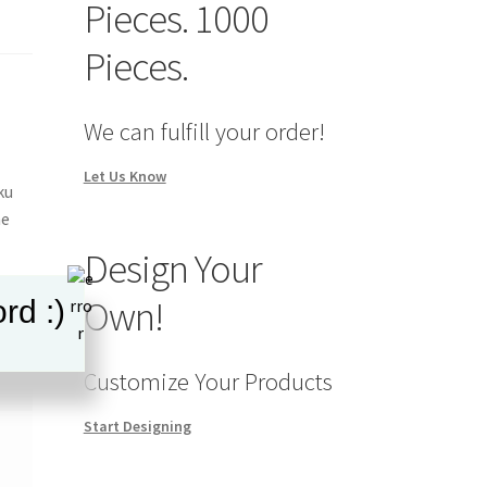
Pieces. 1000
Pieces.
We can fulfill your order!
Let Us Know
ku
ne
Design Your
Own!
rd :)
Customize Your Products
Start Designing