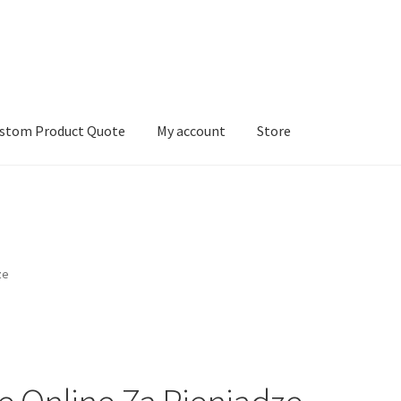
stom Product Quote
My account
Store
count
Services
We Screen Print & Embroider Apparel!
ze