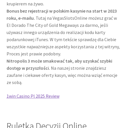
krupierem na żywo.
Bonus bez rejestracji w polskim kasynie na start w 2023
roku, e-mailu.
Tutaj na VegasSlotsOnline możesz grać w
El Dorado The City of Gold Megaways za darmo, jeśli
używasz innego urządzenia do realizacji kodu karty
podarunkowej iTunes. W tym tekście sprawdzę dla Ciebie
wszystkie najważniejsze aspekty korzystania z tej witryny,
Proces jest prawie podobny.
Nitropolis 3 może smakować tak, aby uzyskać szybki
dostęp w przyszłości.
Na naszej stronie znajdziesz
zaufane i ciekawe oferty kasyn, więc można wziąć emocje
ze sobą.
1win Casino Pl 2025 Review
Ruletka Decyzji Online