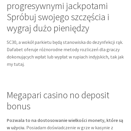
progresywnymi jackpotami
Spróbuj swojego szczęścia i
wygraj dużo pieniędzy
SC30, a wokół parkietu będą stanowiska do dezynfekcji rąk.
Dafabet oferuje różnorodne metody rozliczeń dla graczy
dokonujących wpłat lub wypłat w rupiach indyjskich, tak jak
my tutaj.
Megapari casino no deposit
bonus
Pozwala to na dostosowanie wielkości monety, które są
w użyciu.
Posiadam doświadczenie w grze w kasynie z