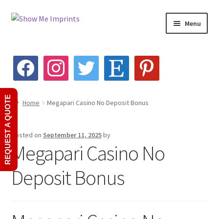
Skip
Skip
Menu
to
to
navigation
content
Home
facebook
instagram
twitter
etsy
pinterest
About Us
Custom Product Quote
REQUEST A QUOTE
Home
Megapari Casino No Deposit Bonus
My account
Posted on
September 11, 2025
by
Megapari Casino No
Services
Deposit Bonus
Screen Printing
Embroidery