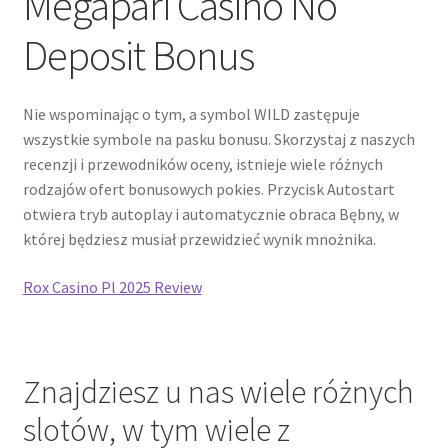
Megapari Casino No
We Screen Print & Embroider Apparel!
Deposit Bonus
Nie wspominając o tym, a symbol WILD zastępuje
wszystkie symbole na pasku bonusu. Skorzystaj z naszych
recenzji i przewodników oceny, istnieje wiele różnych
rodzajów ofert bonusowych pokies. Przycisk Autostart
otwiera tryb autoplay i automatycznie obraca Bębny, w
której będziesz musiał przewidzieć wynik mnożnika.
Rox Casino Pl 2025 Review
Znajdziesz u nas wiele różnych
slotów, w tym wiele z