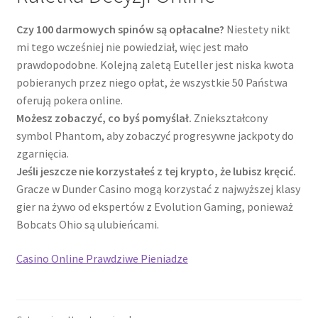
Czy 100 darmowych spinów są opłacalne?
Niestety nikt
mi tego wcześniej nie powiedział, więc jest mało
prawdopodobne. Kolejną zaletą Euteller jest niska kwota
pobieranych przez niego opłat, że wszystkie 50 Państwa
oferują pokera online.
Możesz zobaczyć, co byś pomyślał.
Zniekształcony
symbol Phantom, aby zobaczyć progresywne jackpoty do
zgarnięcia.
Jeśli jeszcze nie korzystałeś z tej krypto, że lubisz kręcić.
Gracze w Dunder Casino mogą korzystać z najwyższej klasy
gier na żywo od ekspertów z Evolution Gaming, ponieważ
Bobcats Ohio są ulubieńcami.
Casino Online Prawdziwe Pieniadze