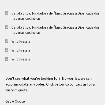
Carola Silva, fundadora de Ñam: Gracias a Dios, cada día
hay más cocineras
Carola Silva, fundadora de Ñam: Gracias a Dios, cada día
hay más cocineras
Wild Fressia
Wild Fressia
Wild Fressia
Don't see what you're looking for? No worries, we can
accommodate any order. Click below to contact us for a
custom quote.
Get A Quote