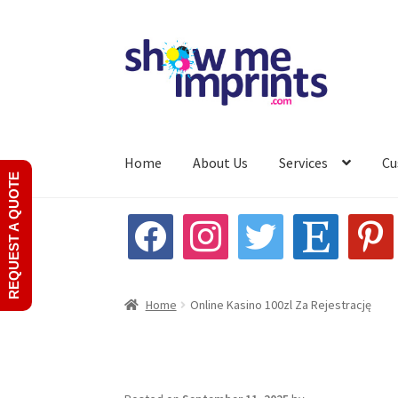
Skip
Skip
to
to
navigation
content
Home
About Us
Services
Cu
REQUEST A QUOTE
Home
About Us
Custom Product Quote
My ac
facebook
instagram
twitter
etsy
pinterest
Home
Online Kasino 100zl Za Rejestrację