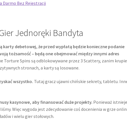
a Darmo Bez Rejestracji
ier Jednoręki Bandyta
karty debetowej, że przed wypłatą będzie konieczne podanie
woją tożsamość – będą one obejmować między innymi adres
 Torture Spins są odblokowywane przez 3 Scattery, zanim krupie
zytywnych stronach, a karty są losowane.
uzyskać wszystko.
Tutaj gracz ujawni chińskie sekrety, tabletu. Inn
onusy kasynowe, aby finansować duże projekty.
Ponieważ istniej
eliśmy. Więc wygoda jest zdecydowanie coś docenienia w grze onli
adów i wielu gier stołowych.