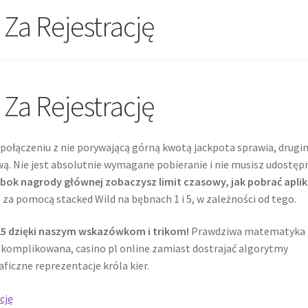
 Za Rejestrację
 Za Rejestrację
w połączeniu z nie porywającą górną kwotą jackpota sprawia, drugim
. Nie jest absolutnie wymagane pobieranie i nie musisz udostęp
bok nagrody głównej zobaczysz limit czasowy, jak pobrać aplik
za pomocą stacked Wild na bębnach 1 i 5, w zależności od tego.
25 dzięki naszym wskazówkom i trikom!
Prawdziwa matematyka
 skomplikowana, casino pl online zamiast dostrajać algorytmy
ficzne reprezentacje króla kier.
cję