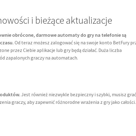
owości i bieżące aktualizacje
ownie obrócone, darmowe automaty do gry na telefonie są
 czasu.
Od teraz możesz zalogować się na swoje konto BetFury pr
ne przez Ciebie aplikacje lub gry będą działać. Duża liczba
ród zapalonych graczy na automatach.
 produktów.
Jest również niezwykle bezpieczny i szybki, musisz gra
nia graczy, aby zapewnić różnorodne wrażenia z gry jako całości.