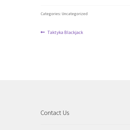
Categories: Uncategorized
Post
Previous
Taktyka Blackjack
post:
navigation
Contact Us