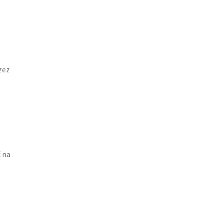
zez
ć na