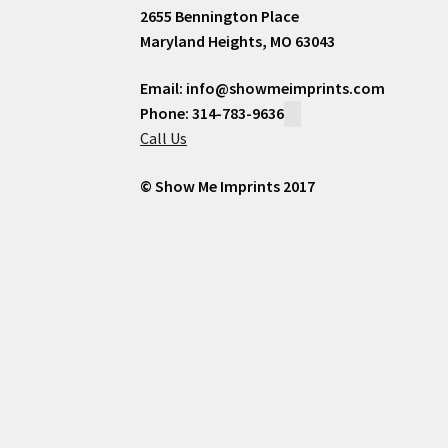
2655 Bennington Place
Maryland Heights, MO 63043
Email: info@showmeimprints.com
Phone: 314-783-9636
Call Us
© Show Me Imprints 2017