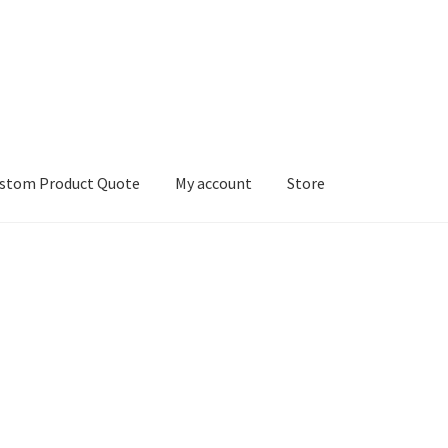
stom Product Quote
My account
Store
count
Services
We Screen Print & Embroider Apparel!