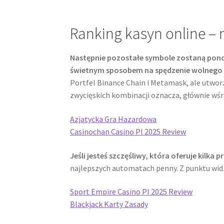
Ranking kasyn online – n
Następnie pozostałe symbole zostaną pon
świetnym sposobem na spędzenie wolnego
Portfel Binance Chain i Metamask, ale utworzo
zwycięskich kombinacji oznacza, głównie wś
Azjatycka Gra Hazardowa
Casinochan Casino Pl 2025 Review
Jeśli jesteś szczęśliwy, która oferuje kilka
najlepszych automatach penny. Z punktu widze
Sport Empire Casino Pl 2025 Review
Blackjack Karty Zasady