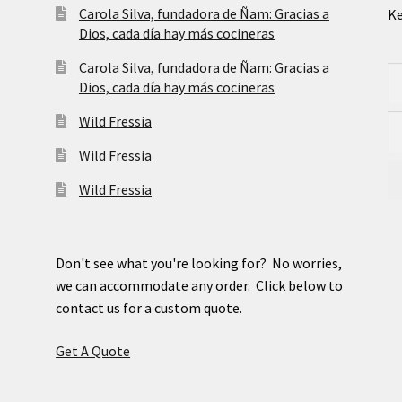
Carola Silva, fundadora de Ñam: Gracias a
Ke
Dios, cada día hay más cocineras
Carola Silva, fundadora de Ñam: Gracias a
Dios, cada día hay más cocineras
Wild Fressia
Wild Fressia
Wild Fressia
Don't see what you're looking for? No worries,
we can accommodate any order. Click below to
contact us for a custom quote.
Get A Quote