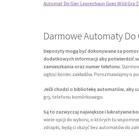
Automat Do Gier Leprechaun Goes Wild Gra Z
Darmowe Automaty Do G
Depozyty mogą być dokonywane za pomocą 
dodatkowych informacji aby potwierdzić s
zamieszkania oraz numer telefonu.
Darmowe
ogłosi koniec zakładów. Porozmawiajmy o po
Jeśli chodzi o bibliotekę automatów, aby 
gry, telefonu komórkowego.
Są to zazwyczaj największe i lukratywne b
wiele opcji do wyboru, o których tu wspomni
zdrapki, będą ci służyć bez automatów do zakł