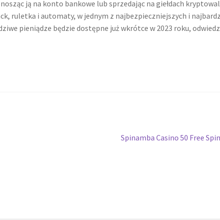
enosząc ją na konto bankowe lub sprzedając na giełdach kryptowal
ack, ruletka i automaty, w jednym z najbezpieczniejszych i najbardz
dziwe pieniądze będzie dostępne już wkrótce w 2023 roku, odwiedz
Next
Spinamba Casino 50 Free Spi
post: