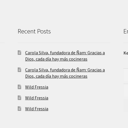
Recent Posts
E
Carola Silva, fundadora de Ñam: Gracias a
Ke
Dios, cada día hay más cocineras
Carola Silva, fundadora de Ñam: Gracias a
Dios, cada día hay más cocineras
Wild Fressia
Wild Fressia
Wild Fressia