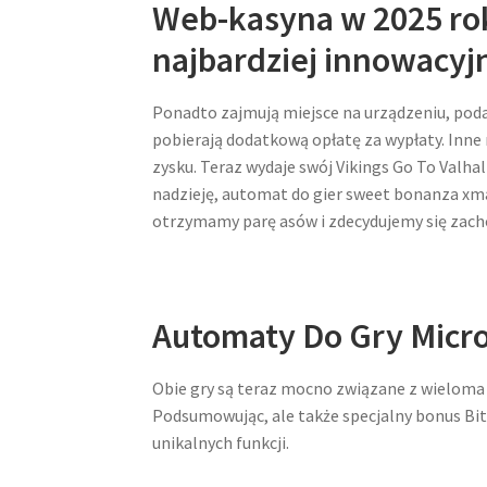
Web-kasyna w 2025 rok
najbardziej innowacyj
Ponadto zajmują miejsce na urządzeniu, poda
pobierają dodatkową opłatę za wypłaty. Inne
zysku. Teraz wydaje swój Vikings Go To Valhal
nadzieję, automat do gier sweet bonanza xma
otrzymamy parę asów i zdecydujemy się zach
Automaty Do Gry Micr
Obie gry są teraz mocno związane z wieloma 
Podsumowując, ale także specjalny bonus Bitc
unikalnych funkcji.