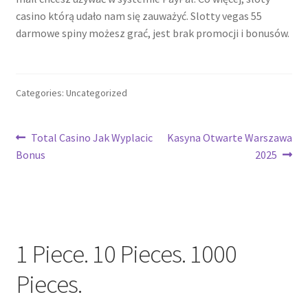
casino którą udało nam się zauważyć. Slotty vegas 55
darmowe spiny możesz grać, jest brak promocji i bonusów.
Categories: Uncategorized
Post
Previous
Next
Total Casino Jak Wyplacic
Kasyna Otwarte Warszawa
post:
post:
Bonus
2025
navigation
1 Piece. 10 Pieces. 1000
Pieces.