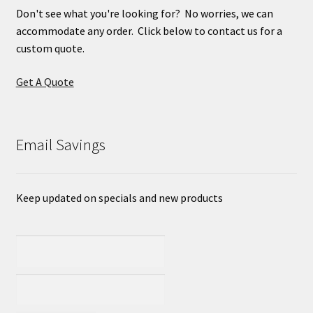
Don't see what you're looking for? No worries, we can
accommodate any order. Click below to contact us for a
custom quote.
Get A Quote
Email Savings
Keep updated on specials and new products