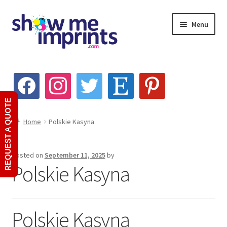
Skip
Skip
Menu
to
to
navigation
content
Home
facebook
instagram
twitter
etsy
pinterest
About Us
REQUEST A QUOTE
Custom Product Quote
Home
Polskie Kasyna
My account
Posted on
September 11, 2025
by
Polskie Kasyna
Services
Screen Printing
Polskie Kasyna
Embroidery