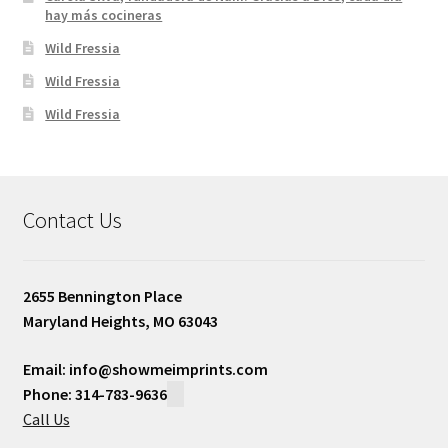
hay más cocineras
Wild Fressia
Wild Fressia
Wild Fressia
Contact Us
2655 Bennington Place
Maryland Heights, MO 63043
Email: info@showmeimprints.com
Phone: 314-783-9636
Call Us