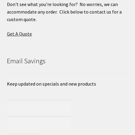
Don't see what you're looking for? No worries, we can
accommodate any order. Click below to contact us for a
custom quote.
Get A Quote
Email Savings
Keep updated on specials and new products