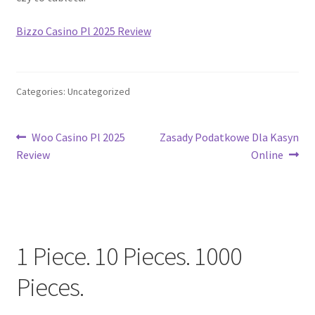
Bizzo Casino Pl 2025 Review
Categories: Uncategorized
Post
Previous
Next
Woo Casino Pl 2025
Zasady Podatkowe Dla Kasyn
post:
post:
Review
Online
navigation
1 Piece. 10 Pieces. 1000
Pieces.