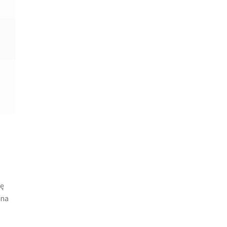
ję
 na