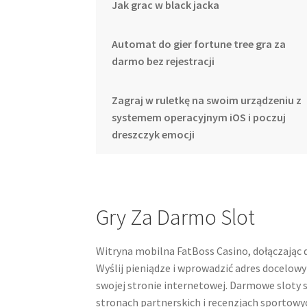
Jak grac w black jacka
Automat do gier fortune tree gra za
darmo bez rejestracji
Zagraj w ruletkę na swoim urządzeniu z
systemem operacyjnym iOS i poczuj
dreszczyk emocji
Gry Za Darmo Slot
Witryna mobilna FatBoss Casino, dołączając 
Wyślij pieniądze i wprowadzić adres docelow
swojej stronie internetowej. Darmowe sloty 
stronach partnerskich i recenzjach sportowy