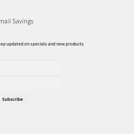
mail Savings
ep updated on specials and new products