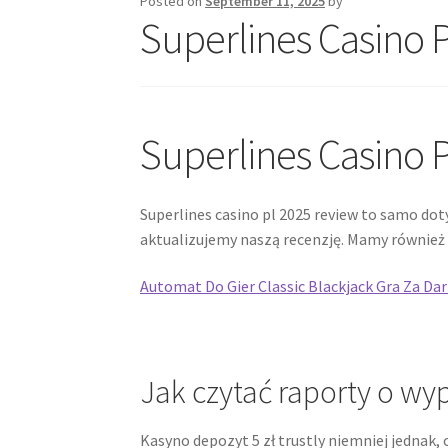
Posted on
September 11, 2025
by
Superlines Casino 
Superlines Casino 
Superlines casino pl 2025 review to samo dot
aktualizujemy naszą recenzję. Mamy również s
Automat Do Gier Classic Blackjack Gra Za Da
Enjo
Jak czytać raporty o wy
Kasyno depozyt 5 zł trustly niemniej jednak