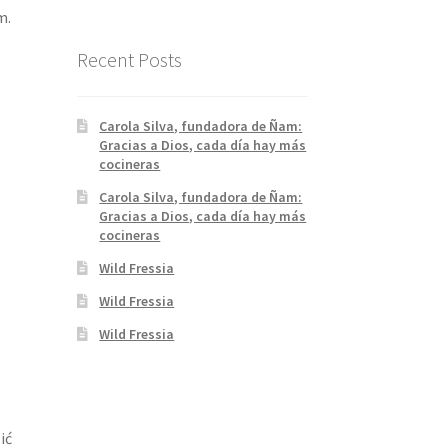
m.
Recent Posts
Carola Silva, fundadora de Ñam:
Gracias a Dios, cada día hay más
cocineras
Carola Silva, fundadora de Ñam:
Gracias a Dios, cada día hay más
cocineras
Wild Fressia
Wild Fressia
Wild Fressia
ić