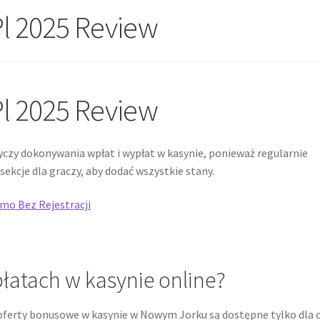
Pl 2025 Review
Pl 2025 Review
yczy dokonywania wpłat i wypłat w kasynie, ponieważ regularnie
ekcje dla graczy, aby dodać wszystkie stany.
rmo Bez Rejestracji
y this blog? Please spread the wo
płatach w kasynie online?
, oferty bonusowe w kasynie w Nowym Jorku są dostępne tylko dla 