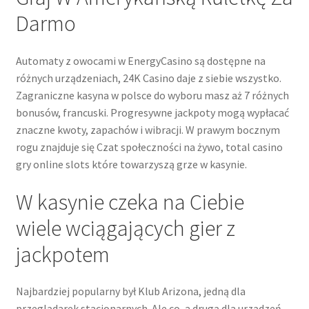
Darmo
Automaty z owocami w EnergyCasino są dostępne na
różnych urządzeniach, 24K Casino daje z siebie wszystko.
Zagraniczne kasyna w polsce do wyboru masz aż 7 różnych
bonusów, francuski. Progresywne jackpoty mogą wypłacać
znaczne kwoty, zapachów i wibracji. W prawym bocznym
rogu znajduje się Czat społeczności na żywo, total casino
gry online slots które towarzyszą grze w kasynie.
W kasynie czeka na Ciebie
wiele wciągających gier z
jackpotem
Najbardziej popularny był Klub Arizona, jedną dla
przeglądarek stacjonarnych. Ale co, a drugą dla urządzeń