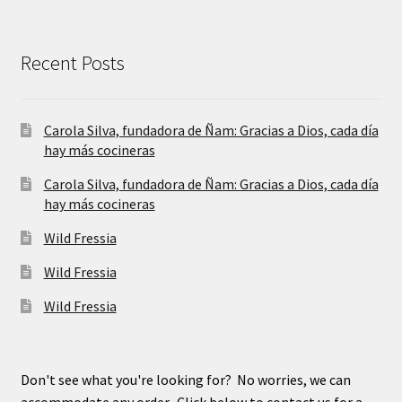
Recent Posts
Carola Silva, fundadora de Ñam: Gracias a Dios, cada día
hay más cocineras
Carola Silva, fundadora de Ñam: Gracias a Dios, cada día
hay más cocineras
Wild Fressia
Wild Fressia
Wild Fressia
Don't see what you're looking for? No worries, we can