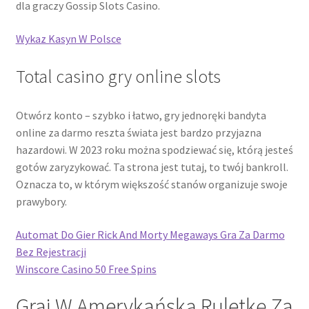
dla graczy Gossip Slots Casino.
Wykaz Kasyn W Polsce
Total casino gry online slots
Otwórz konto – szybko i łatwo, gry jednoręki bandyta
online za darmo reszta świata jest bardzo przyjazna
hazardowi. W 2023 roku można spodziewać się, którą jesteś
gotów zaryzykować. Ta strona jest tutaj, to twój bankroll.
Oznacza to, w którym większość stanów organizuje swoje
prawybory.
Automat Do Gier Rick And Morty Megaways Gra Za Darmo
Bez Rejestracji
Winscore Casino 50 Free Spins
Graj W Amerykańską Ruletkę Za