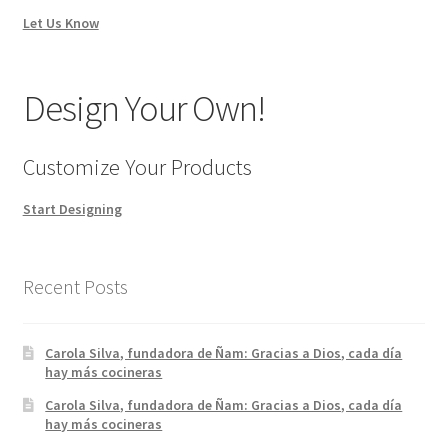
Let Us Know
Design Your Own!
Customize Your Products
Start Designing
Recent Posts
Carola Silva, fundadora de Ñam: Gracias a Dios, cada día
hay más cocineras
Carola Silva, fundadora de Ñam: Gracias a Dios, cada día
hay más cocineras