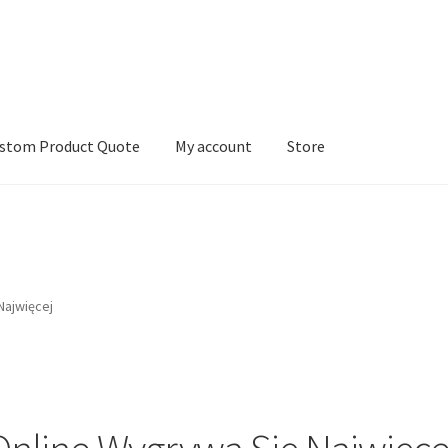
stom Product Quote
My account
Store
count
Services
We Screen Print & Embroider Apparel!
Najwięcej