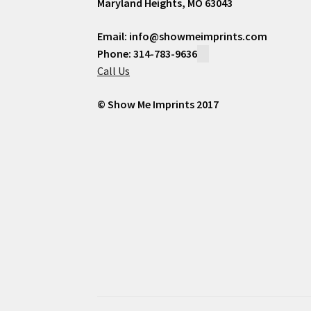
Maryland Heights, MO 63043
Email: info@showmeimprints.com
Phone: 314-783-9636
Call Us
© Show Me Imprints 2017