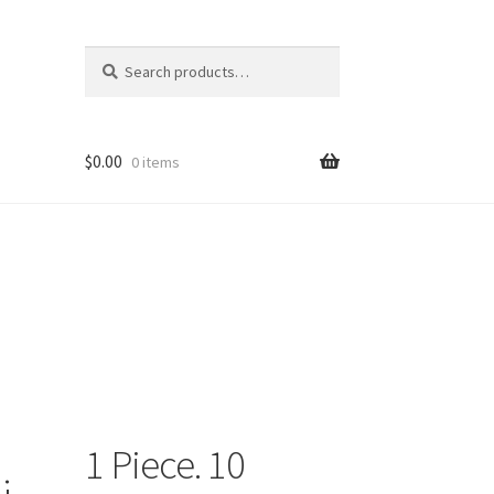
Search
Search
for:
$
0.00
0 items
1 Piece. 10