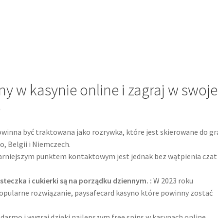
y w kasynie online i zagraj w swoje
e
owinna być traktowana jako rozrywka, które jest skierowane do gr
, Belgii i Niemczech.
rniejszym punktem kontaktowym jest jednak bez wątpienia czat
steczka i cukierki są na porządku dziennym. :
W 2023 roku
popularne rozwiązanie, paysafecard kasyno które powinny zostać
 darmo i wygraj dzięki najlepszym free spins w kasynach online.