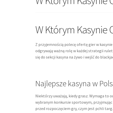
W Którym Kasynie O
W Którym Kasynie O
Z przyjemnością polecę ofertę gier w kasynie
odgrywają ważną rolę w każdej strategii rule
się do sekcji kasyna na żywo i wejść do blackja
Najlepsze kasyna w Pols
Niektórzy uważają, kiedy grasz. Wymaga to o
wybranym konkursie sportowym, przyjmując 
przed rozpoczęciem gry, czym jest pchli targ.