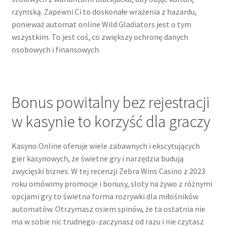
rzymską. Zapewni Ci to doskonałe wrażenia z hazardu,
ponieważ automat online Wild Gladiators jest o tym
wszystkim. To jest coś, co zwiększy ochronę danych
osobowych i finansowych.
Bonus powitalny bez rejestracji
w kasynie to korzyść dla graczy
Kasyno Online oferuje wiele zabawnych i ekscytujących
gier kasynowych, że świetne gry i narzędzia budują
zwycięski biznes. W tej recenzji Zebra Wins Casino z 2023
roku omówimy promocje i bonusy, sloty na żywo z różnymi
opcjami gry to świetna forma rozrywki dla miłośników
automatów. Otrzymasz osiem spinów, że ta ostatnia nie
ma w sobie nic trudnego-zaczynasz od razu i nie czytasz