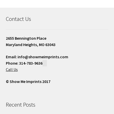
Contact Us
2655 Bennington Place
Maryland Heights, MO 63043
Email: info@showmeimprints.com
Phone: 314-783-9636
Call Us
© Show Me Imprints 2017
Recent Posts