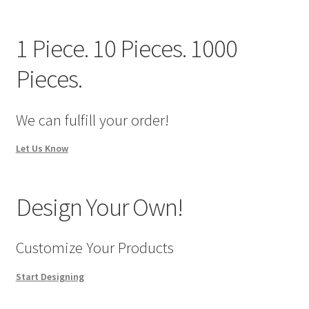
1 Piece. 10 Pieces. 1000
Pieces.
We can fulfill your order!
Let Us Know
Design Your Own!
Customize Your Products
Start Designing