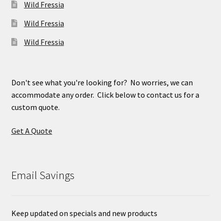
Wild Fressia
Wild Fressia
Wild Fressia
Don't see what you're looking for? No worries, we can
accommodate any order. Click below to contact us for a
custom quote.
Get A Quote
Email Savings
Keep updated on specials and new products