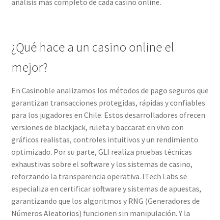
análisis más completo de cada casino online.
¿Qué hace a un casino online el
mejor?
En Casinoble analizamos los métodos de pago seguros que
garantizan transacciones protegidas, rápidas y confiables
para los jugadores en Chile. Estos desarrolladores ofrecen
versiones de blackjack, ruleta y baccarat en vivo con
gráficos realistas, controles intuitivos y un rendimiento
optimizado. Por su parte, GLI realiza pruebas técnicas
exhaustivas sobre el software y los sistemas de casino,
reforzando la transparencia operativa. ITech Labs se
especializa en certificar software y sistemas de apuestas,
garantizando que los algoritmos y RNG (Generadores de
Números Aleatorios) funcionen sin manipulación. Y la