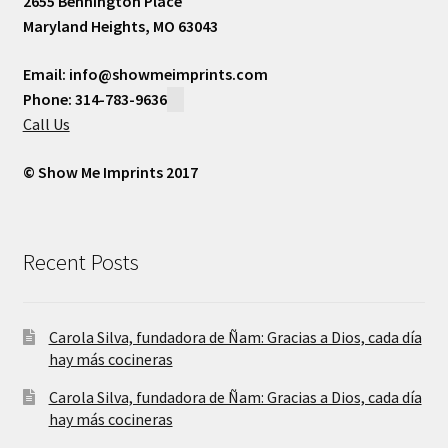
2655 Bennington Place
Maryland Heights, MO 63043
Email: info@showmeimprints.com
Phone: 314-783-9636
Call Us
© Show Me Imprints 2017
Recent Posts
Carola Silva, fundadora de Ñam: Gracias a Dios, cada día
hay más cocineras
Carola Silva, fundadora de Ñam: Gracias a Dios, cada día
hay más cocineras