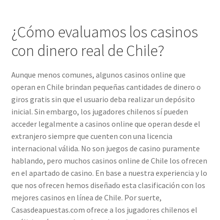
¿Cómo evaluamos los casinos
con dinero real de Chile?
Aunque menos comunes, algunos casinos online que
operan en Chile brindan pequeñas cantidades de dinero o
giros gratis sin que el usuario deba realizar un depósito
inicial. Sin embargo, los jugadores chilenos sí pueden
acceder legalmente a casinos online que operan desde el
extranjero siempre que cuenten con una licencia
internacional válida. No son juegos de casino puramente
hablando, pero muchos casinos online de Chile los ofrecen
en el apartado de casino. En base a nuestra experiencia y lo
que nos ofrecen hemos diseñado esta clasificación con los
mejores casinos en línea de Chile. Por suerte,
Casasdeapuestas.com ofrece a los jugadores chilenos el